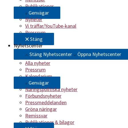
Publikationer
Genvägar
Nyheter
Vi träffar/YouTube-kanal
Pressrum
Stäng
Nyhetscenter
Stäng Nyhetscenter
Öppna Nyhetscenter
Alla nyheter
Pressrum
Kalendarium
Genvägar
Näringspolitiska nyheter
Förbundsnyheter
Pressmeddelanden
Gröna näringar
Remissvar
Publikationer & bilagor