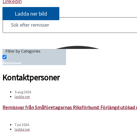
Linkedin
Ladda ner bild
Filter by Categories
Remissvar
Kontaktpersoner
5 aug 2026
ladda ner
Remissvar från Småföretagarnas Riksförbund: Förlängd utökad n
7 jul 2026
ladda ner