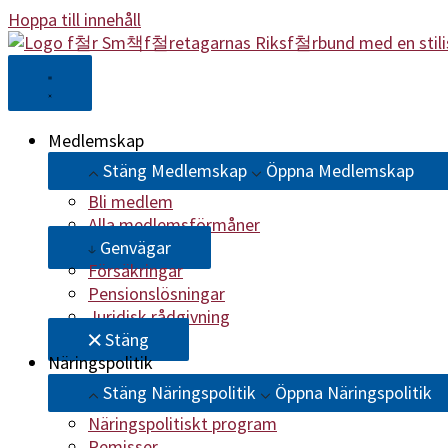
Hoppa till innehåll
Medlemskap
Stäng Medlemskap
Öppna Medlemskap
Bli medlem
Alla medlemsförmåner
Genvägar
Försäkringar
Pensionslösningar
Juridisk rådgivning
Stäng
Näringspolitik
Stäng Näringspolitik
Öppna Näringspolitik
Näringspolitiskt program
Remisser