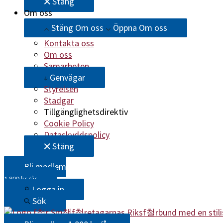
Stäng
Om oss
Stäng Om oss
Öppna Om oss
Kontakta oss
Om oss
Samarbeten
Genvägar
Styrelsen
Stadgar
Tillgänglighetsdirektiv
Cookie Policy
Dataskyddspolicy
Stäng
Bli medlem
1 800 kr /år
Logga in
Sök