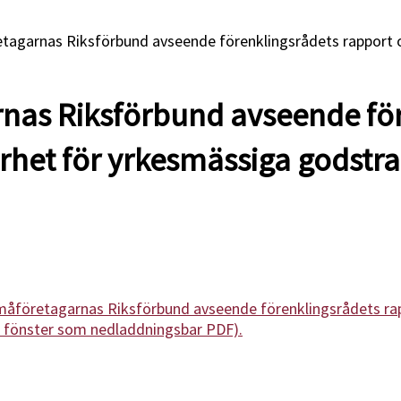
tagarnas Riksförbund avseende förenklingsrådets rapport o
nas Riksförbund avseende fö
erhet för yrkesmässiga godstr
företagarnas Riksförbund avseende förenklingsrådets rappo
t fönster som nedladdningsbar PDF).