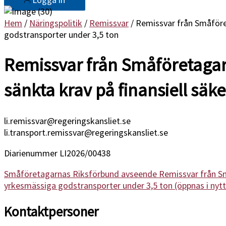
Hem
/
Näringspolitik
/
Remissvar
/ Remissvar från Småföre
godstransporter under 3,5 ton
Remissvar från Småföretagar
sänkta krav på finansiell säk
li.remissvar@regeringskansliet.se
li.transport.remissvar@regeringskansliet.se
Diarienummer LI2026/00438
Småföretagarnas Riksförbund avseende Remissvar från Små
yrkesmässiga godstransporter under 3,5 ton (öppnas i nyt
Kontaktpersoner