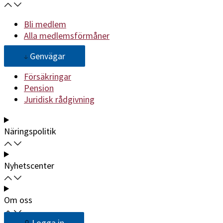
Bli medlem
Alla medlemsförmåner
Genvägar
Försäkringar
Pension
Juridisk rådgivning
Näringspolitik
Nyhetscenter
Om oss
Logga in