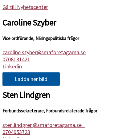
Gå till Nyhetscenter
Caroline Szyber
Vice ordförande, Näringspolitiska frågor
caroline.szyber@smaforetagarna.se
0708181421
Linkedin
Ladda ner bild
Sten Lindgren
Förbundssekreterare, Förbundsrelaterade frågor
sten.lindgren@smaforetagarna.se
0704953723