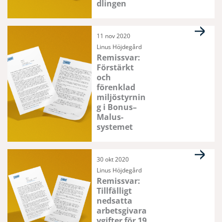
dlingen
11 nov 2020
Linus Höjdegård
Remissvar:
Förstärkt
och
förenklad
miljöstyrnin
g i Bonus–
Malus-
systemet
30 okt 2020
Linus Höjdegård
Remissvar:
Tillfälligt
nedsatta
arbetsgivara
vgifter för 19