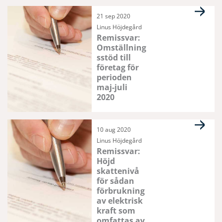
21 sep 2020
Linus Höjdegård
Remissvar:
Omställning
sstöd till
företag för
perioden
maj-juli
2020
10 aug 2020
Linus Höjdegård
Remissvar:
Höjd
skattenivå
för sådan
förbrukning
av elektrisk
kraft som
omfattas av