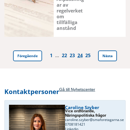
ar av
regelverket
om
tillfälliga
anstånd
1
…
22
23
24
25
Föregående
Nästa
Kontaktpersoner
Gå till Nyhetscenter
Caroline Szyber
Vice ordförande,
Näringspolitiska frågor
caroline.szyber@smaforetagarna.se
0708181421
Linkedin