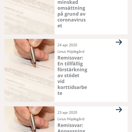
minskad
omsättning
på grund av
coronavirus
et
24 apr 2020
Linus Höjdegård
Remissvar:
En tillfällig
förstärkning
av stödet
vid
korttidsarbe
te
23 apr 2020
Linus Höjdegård
Remissvar:
Anpassning