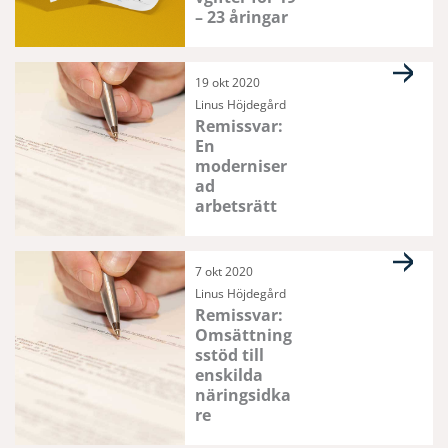
– 23 åringar
19 okt 2020
Linus Höjdegård
Remissvar:
En
moderniser
ad
arbetsrätt
7 okt 2020
Linus Höjdegård
Remissvar:
Omsättning
sstöd till
enskilda
näringsidka
re