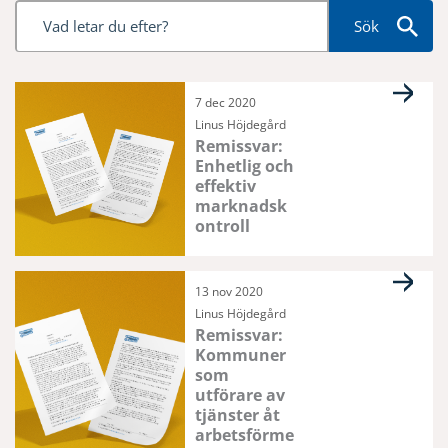
Sök
Sida
Sida
Sida
Sida
Sida
7 dec 2020
Linus Höjdegård
Remissvar:
Enhetlig och
effektiv
marknadsk
ontroll
13 nov 2020
Linus Höjdegård
Remissvar:
Kommuner
som
utförare av
tjänster åt
arbetsförme