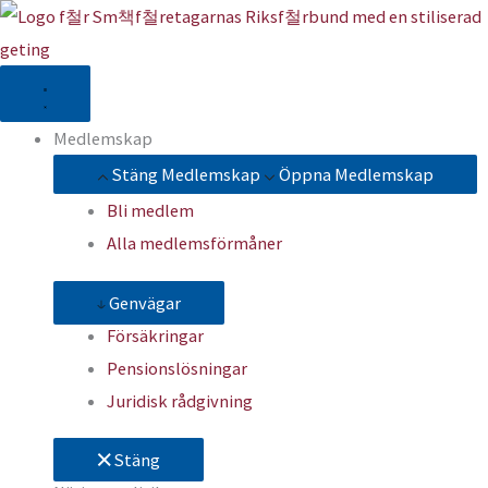
Hoppa
till
innehåll
Medlemskap
Stäng Medlemskap
Öppna Medlemskap
Bli medlem
Alla medlemsförmåner
Genvägar
Försäkringar
Pensionslösningar
Juridisk rådgivning
Stäng