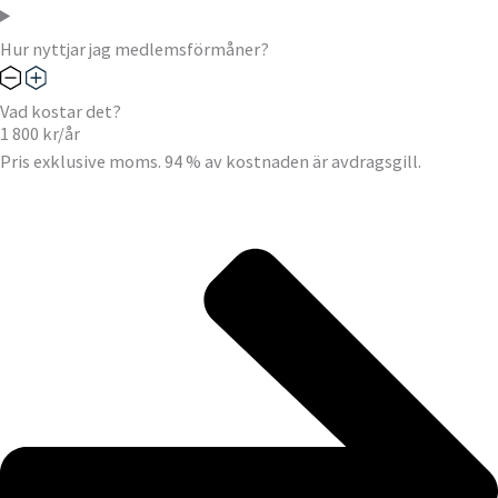
Hur nyttjar jag medlemsförmåner?
Vad kostar det?
1 800 kr/år
Pris exklusive moms. 94 % av kostnaden är avdragsgill.