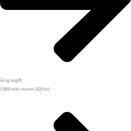
Årlig avgift
1 800 exkl moms (425 kr)