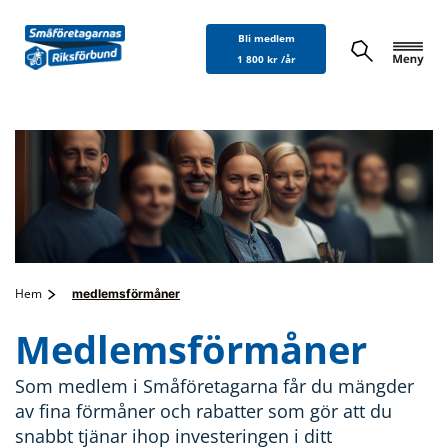
Hoppa
Bli medlem
till
1 800 kr /år
innehåll
Hem
medlemsförmåner
Medlemsförmåner
Som medlem i Småföretagarna får du mängder
av fina förmåner och rabatter som gör att du
snabbt tjänar ihop investeringen i ditt