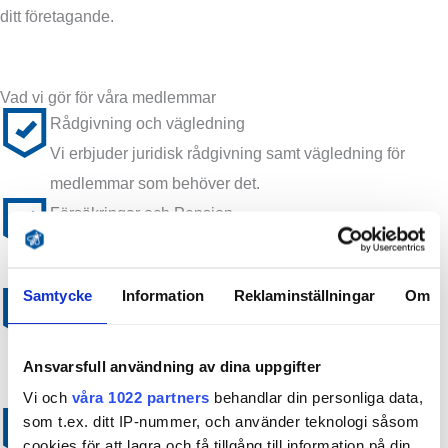
ditt företagande.
Vad vi gör för våra medlemmar
Rådgivning och vägledning
Vi erbjuder juridisk rådgivning samt vägledning för
medlemmar som behöver det.
Försäkringar och Pension
Vi har utvecklat ett brett utbud av företagsförsäkringar
och pension som våra medlemmar har tillgång till.
Samtycke
Information
Reklaminställningar
Om
Medlemsförmåner
Vi har en bred portfolio av förmåner som passar de
flesta småföretagarna men även annan medlemsnytta
Ansvarsfull användning av dina uppgifter
så som appar och mallar.
Vi och
våra 1022 partners
behandlar din personliga data,
som t.ex. ditt IP-nummer, och använder teknologi såsom
Näringspolitiskt arbete för småföretagare
cookies för att lagra och få tillgång till information på din