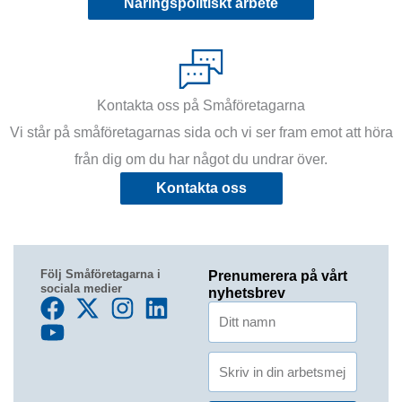
Näringspolitiskt arbete
vidarebefordrar även sådana identifierare och annan
information från din enhet till de sociala medier och
annons- och analysföretag som vi samarbetar med.
Dessa kan i sin tur kombinera informationen med annan
information som du har tillhandahållit eller som de har
Kontakta oss på Småföretagarna
samlat in när du har använt deras tjänster.
Vi står på småföretagarnas sida och vi ser fram emot att höra
från dig om du har något du undrar över.
Kontakta oss
Följ Småföretagarna i
Prenumerera på vårt
sociala medier
nyhetsbrev