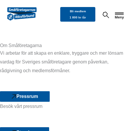
Hoppa
Bli medlem
till
1 800 kr /år
innehåll
Om Småföretagarna
Vi arbetar för att skapa en enklare, tryggare och mer lönsam
vardag för Sveriges småföretagare genom påverkan,
rådgivning och medlemsförmåner.
Pressrum
Besök vårt pressrum