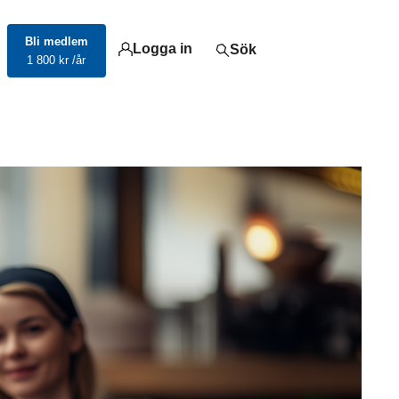
Bli medlem
Logga in
Sök
1 800 kr /år