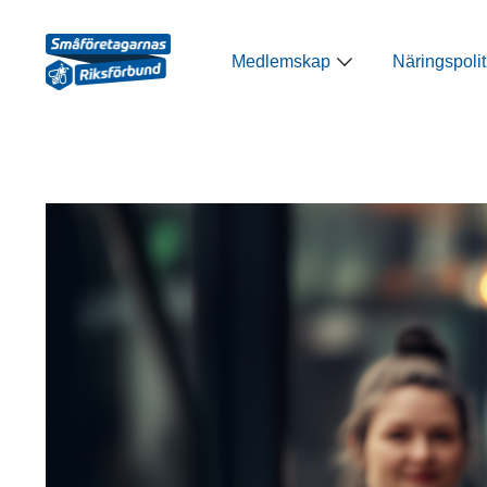
Hoppa
till
Öppna Medlemsk
Medlemskap
Näringspolit
innehåll