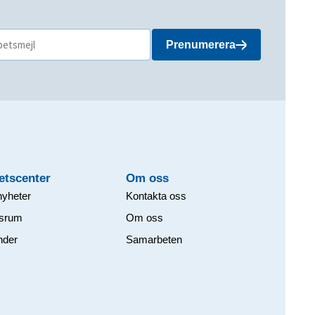
Prenumerera
etscenter
Om oss​
nyheter
Kontakta oss
srum
Om oss
nder
Samarbeten