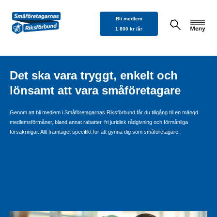
Hoppa
Bli medlem
till
1 800 kr /år
innehåll
Det ska vara tryggt, enkelt och
lönsamt att vara småföretagare
Genom att bli medlem i Småföretagarnas Riksförbund får du tillgång till en mängd
medlemsförmåner, bland annat rabatter, fri juridisk rådgivning och förmånliga
försäkringar. Allt framtaget specifikt för att gynna dig som småföretagare.
Ta reda på fördelarna
Bli medlem för 2 225 kr/år