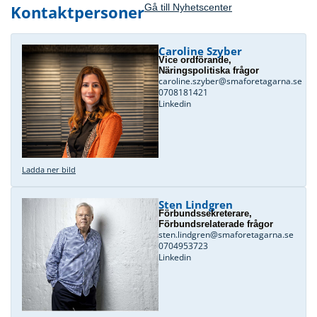
Kontaktpersoner
Gå till Nyhetscenter
Caroline Szyber
Vice ordförande,
Näringspolitiska frågor
caroline.szyber@smaforetagarna.se
0708181421
Linkedin
Ladda ner bild
Sten Lindgren
Förbundssekreterare,
Förbundsrelaterade frågor
sten.lindgren@smaforetagarna.se
0704953723
Linkedin