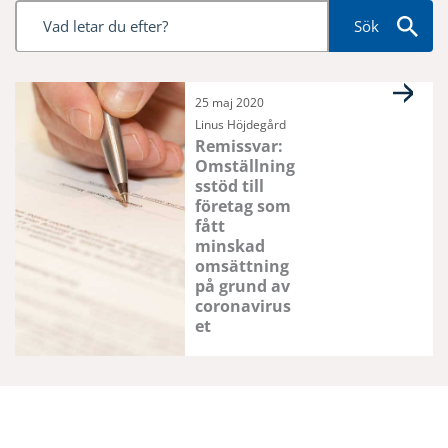
Sök
25 maj 2020
Linus Höjdegård
Remissvar:
Omställning
sstöd till
företag som
fått
minskad
omsättning
på grund av
coronavirus
et