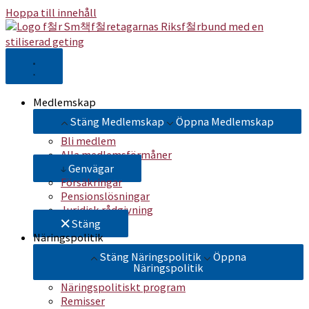
Hoppa till innehåll
Medlemskap
Stäng Medlemskap
Öppna Medlemskap
Bli medlem
Alla medlemsförmåner
Genvägar
Försäkringar
Pensionslösningar
Juridisk rådgivning
Stäng
Näringspolitik
Stäng Näringspolitik
Öppna
Näringspolitik
Näringspolitiskt program
Remisser