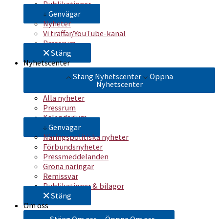
Publikationer
Genvägar
Nyheter
Vi träffar/YouTube-kanal
Pressrum
Stäng
Nyhetscenter
Stäng Nyhetscenter
Öppna
Nyhetscenter
Alla nyheter
Pressrum
Kalendarium
Genvägar
Näringspolitiska nyheter
Förbundsnyheter
Pressmeddelanden
Gröna näringar
Remissvar
Publikationer & bilagor
Stäng
Om oss