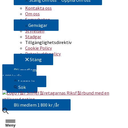
Stäng Om oss
Öppna Om oss
Kontakta oss
Om oss
Samarbeten
Genvägar
Styrelsen
Stadgar
Tillgänglighetsdirektiv
Cookie Policy
Dataskyddspolicy
Stäng
Bli medlem
1 800 kr /år
Logga in
Sök
Bli medlem
1 800 kr /år