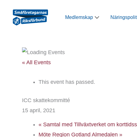
Hoppa
till
Öppna Medlemsk
Medlemskap
Näringspolit
innehåll
« All Events
This event has passed.
ICC skattekommitté
15 april, 2021
«
Samtal med Tillväxtverket om korttids
Möte Region Gotland Almedalen
»