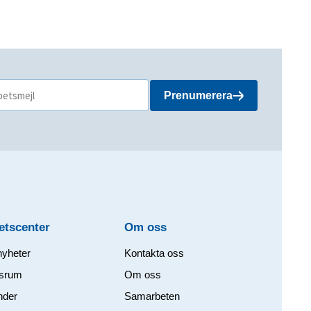
Prenumerera
etscenter
Om oss​
nyheter
Kontakta oss
srum
Om oss
nder
Samarbeten