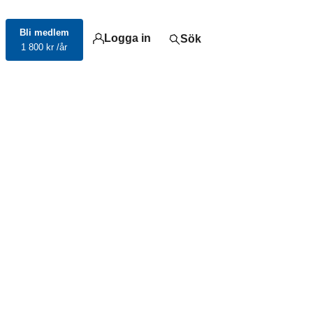
Bli medlem
Logga in
Sök
1 800 kr /år