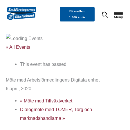
Hoppa
Bli medlem
till
1 800 kr /år
innehåll
« All Events
This event has passed.
Möte med Arbetsförmedlingens Digitala enhet
6 april, 2020
«
Möte med Tillväxtverket
Dialogmöte med TOMER, Torg och
marknadshandlarna
»