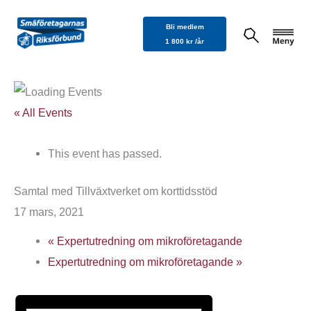
Hoppa
Bli medlem
till
1 800 kr /år
innehåll
« All Events
This event has passed.
Samtal med Tillväxtverket om korttidsstöd
17 mars, 2021
«
Expertutredning om mikroföretagande
Expertutredning om mikroföretagande
»