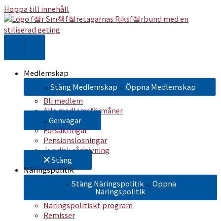
Hoppa till innehåll
Medlemskap
Stäng Medlemskap
Öppna Medlemskap
Bli medlem
Alla medlemsförmåner
Genvägar
Försäkringar
Pensionslösningar
Juridisk rådgivning
Stäng
Näringspolitik
Stäng Näringspolitik
Öppna
Näringspolitik
Näringspolitiskt program
Remisser