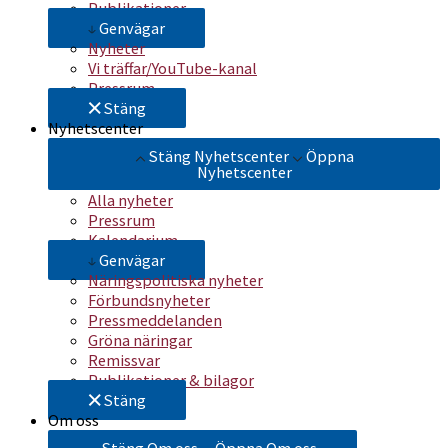
Publikationer
Genvägar
Nyheter
Vi träffar/YouTube-kanal
Pressrum
Stäng
Nyhetscenter
Stäng Nyhetscenter
Öppna
Nyhetscenter
Alla nyheter
Pressrum
Kalendarium
Genvägar
Näringspolitiska nyheter
Förbundsnyheter
Pressmeddelanden
Gröna näringar
Remissvar
Publikationer & bilagor
Stäng
Om oss