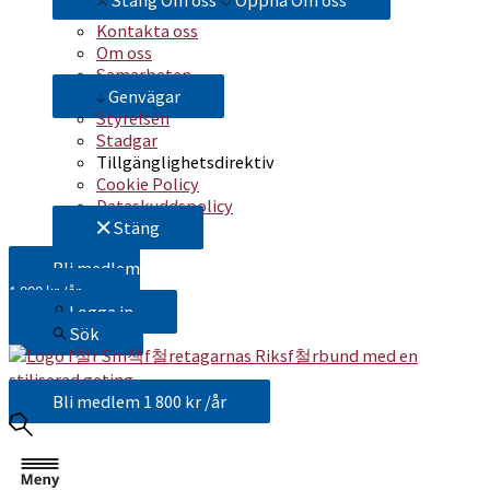
Stäng Om oss
Öppna Om oss
Kontakta oss
Om oss
Samarbeten
Genvägar
Styrelsen
Stadgar
Tillgänglighetsdirektiv
Cookie Policy
Dataskyddspolicy
Stäng
Bli medlem
1 800 kr /år
Logga in
Sök
Bli medlem
1 800 kr /år