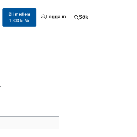
Bli medlem
Logga in
Sök
1 800 kr /år
.