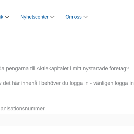
ap
Öppna Näringspolitik
Öppna Nyhetscenter
Öppna Om oss
ik
Nyhetscenter
Om oss
 pengarna till Aktiekapitalet i mitt nystartade företag?
av det här innehåll behöver du logga in - vänligen logga in
rganisationsnummer