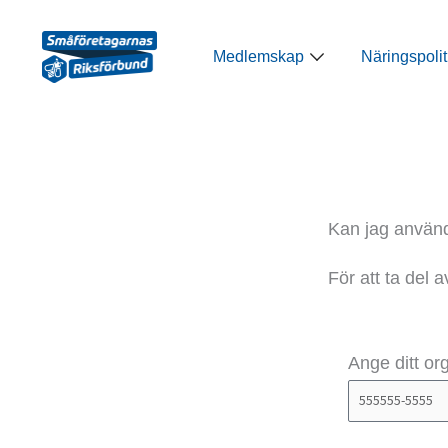
Hoppa
till
Öppna Medlemsk
Medlemskap
Näringspolit
innehåll
Kan jag använda
För att ta del 
Ange ditt o