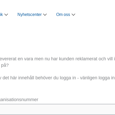
ap
Öppna Näringspolitik
Öppna Nyhetscenter
Öppna Om oss
ik
Nyhetscenter
Om oss
levererat en vara men nu har kunden reklamerat och vill 
 på?
av det här innehåll behöver du logga in - vänligen logga in
rganisationsnummer