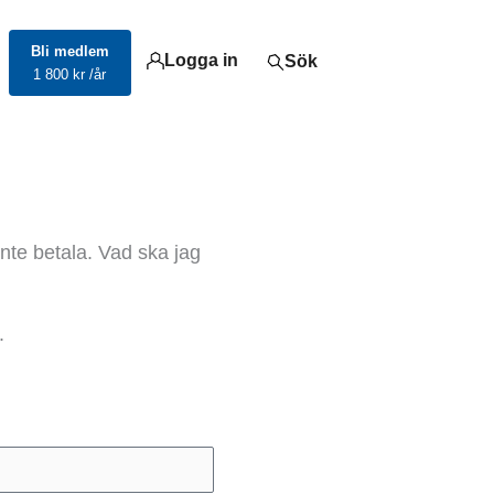
Bli medlem
Logga in
Sök
1 800 kr /år
inte betala. Vad ska jag
.