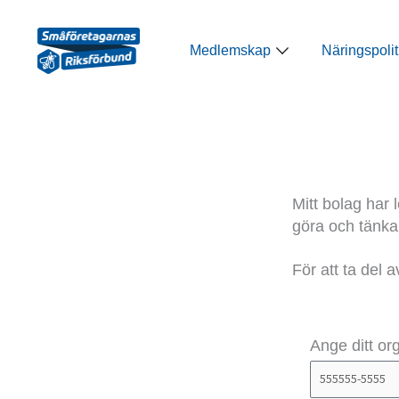
Hoppa
till
Öppna Medlemsk
Medlemskap
Näringspolit
innehåll
Mitt bolag har 
göra och tänka
För att ta del 
Ange ditt o