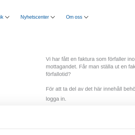
ap
Öppna Näringspolitik
Öppna Nyhetscenter
Öppna Om oss
ik
Nyhetscenter
Om oss
Vi har fått en faktura som förfaller i
mottagandet. Får man ställa ut en fa
förfallotid?
För att ta del av det här innehåll beh
logga in.
Ange ditt organisationsnummer