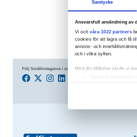
Samtycke
Ansvarsfull användning av d
Vi och
våra 1022 partners
be
cookies för att lagra och få t
annons- och innehållsmätning
och i vilka syften.
Med din tillåtelse skulle vi äve
Följ Småföretagarna i sociala medier
Samla in information 
Identifiera din enhet 
Ta reda på mer om hur dina pe
eller dra tillbaka ditt samtyc
Vi använder enhetsidentifierar
sociala medier och analysera 
till de sociala medier och a
med annan information som du 