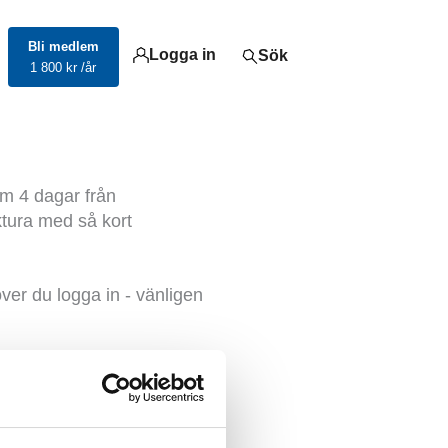
Bli medlem
Logga in
Sök
1 800 kr /år
nom 4 dagar från
ktura med så kort
över du logga in - vänligen