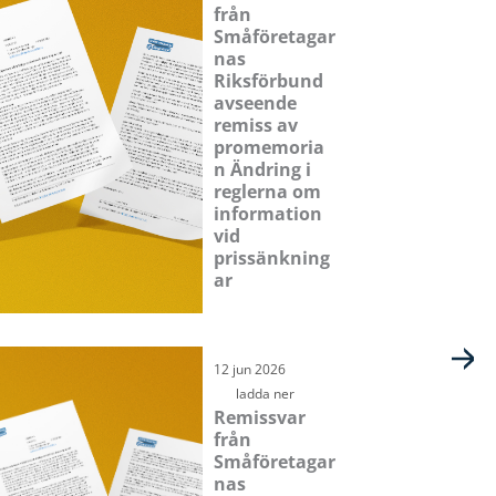
från
Småföretagar
nas
Riksförbund
avseende
remiss av
promemoria
n Ändring i
reglerna om
information
vid
prissänkning
ar
12 jun 2026
ladda ner
Remissvar
från
Småföretagar
nas