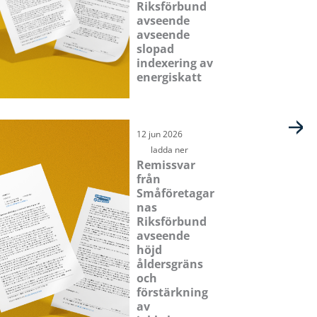
Riksförbund
avseende
avseende
slopad
indexering av
energiskatt
12 jun 2026
ladda ner
Remissvar
från
Småföretagar
nas
Riksförbund
avseende
höjd
åldersgräns
och
förstärkning
av