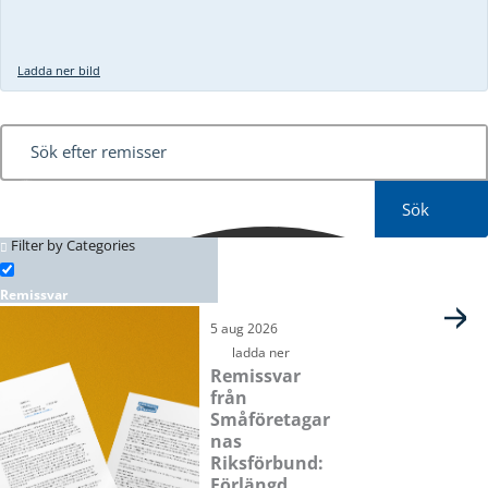
Ladda ner bild
Sök
Filter by Categories
Kontaktpersoner
Remissvar
Sida
Sida
Sida
Sida
5 aug 2026
ladda ner
Remissvar
från
Småföretagar
nas
Riksförbund:
Förlängd