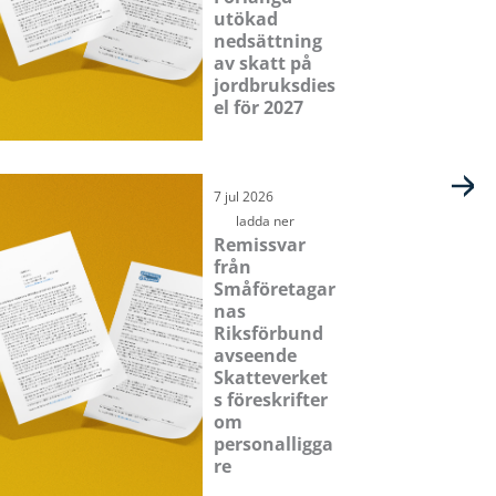
utökad
nedsättning
av skatt på
jordbruksdies
el för 2027
7 jul 2026
ladda ner
Remissvar
från
Småföretagar
nas
Riksförbund
avseende
Skatteverket
s föreskrifter
om
personalligga
re