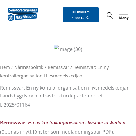
Hoppa
Bli medlem
till
1 800 kr /år
innehåll
Hem
/
Näringspolitik
/
Remissvar
/ Remissvar: En ny
kontrollorganisation i livsmedelskedjan
Remissvar: En ny kontrollorganisation i livsmedelskedjan
Landsbygds-och infrastrukturdepartementet
LI2025/01164
Remissvar:
En ny kontrollorganisation i livsmedelskedjan
(öppnas i nytt fönster som nedladdningsbar PDF).