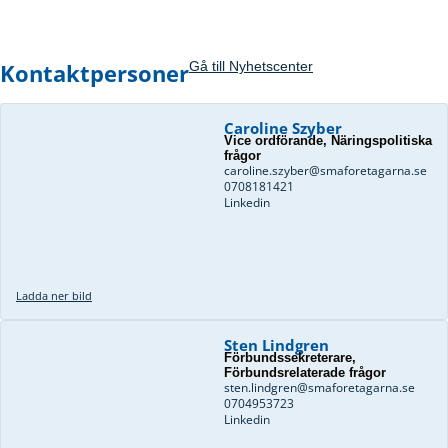
Kontaktpersoner
Gå till Nyhetscenter
Caroline Szyber
Vice ordförande, Näringspolitiska
frågor
caroline.szyber@smaforetagarna.se
0708181421
Linkedin
Ladda ner bild
Sten Lindgren
Förbundssekreterare,
Förbundsrelaterade frågor
sten.lindgren@smaforetagarna.se
0704953723
Linkedin