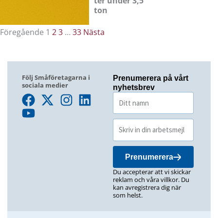
ter under 3,5
ton
Föregående
1
2
3
…
33
Nästa
Följ Småföretagarna i
Prenumerera på vårt
sociala medier
nyhetsbrev
Prenumerera
Du accepterar att vi skickar
reklam och våra villkor. Du
kan avregistrera dig när
som helst.