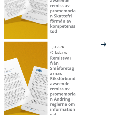
avseende
remiss av
promemoria
n Skattefri
förmån av
kompetenss
töd
1 jul 2026
ladda ner
Remissvar
från
Småföretag
arnas
Riksförbund
avseende
remiss av
promemoria
n Ändring i
reglerna om
information
vid