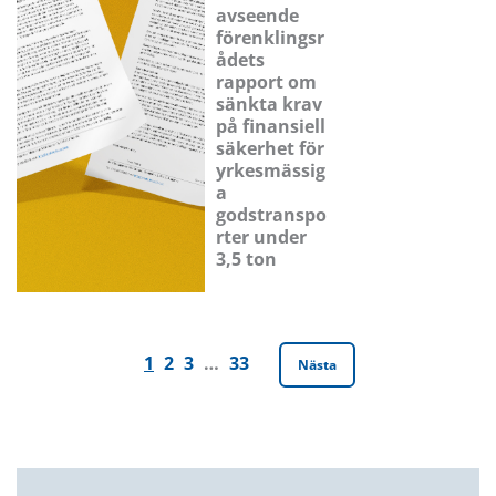
avseende
förenklingsr
ådets
rapport om
sänkta krav
på finansiell
säkerhet för
yrkesmässig
a
godstranspo
rter under
3,5 ton
1
2
3
…
33
Nästa