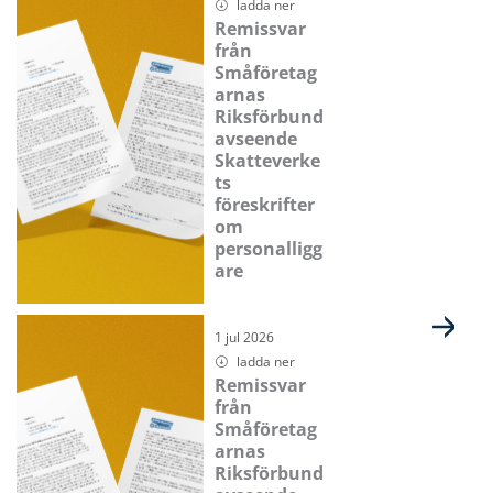
ladda ner
Remissvar
från
Småföretag
arnas
Riksförbund
avseende
Skatteverke
ts
föreskrifter
om
personalligg
are
1 jul 2026
ladda ner
Remissvar
från
Småföretag
arnas
Riksförbund