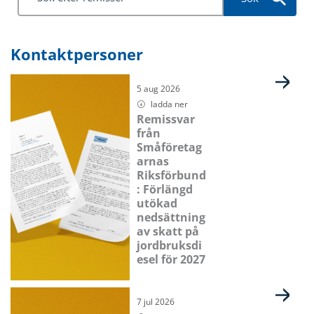
Kontaktpersoner
Sida
Sida
Sida
Sida
5 aug 2026
ladda ner
Remissvar
från
Småföretag
arnas
Riksförbund
: Förlängd
utökad
nedsättning
av skatt på
jordbruksdi
esel för 2027
7 jul 2026