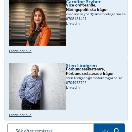
Caroline Szyber
Vice ordförande,
Näringspolitiska frågor
caroline.szyber@smaforetagarna.se
0708181421
Linkedin
Ladda ner bild
Sten Lindgren
Förbundssekreterare,
Förbundsrelaterade frågor
sten.lindgren@smaforetagarna.se
0704953723
Linkedin
Ladda ner bild
Sök