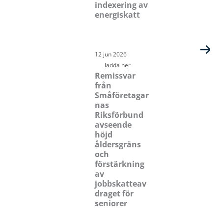
indexering av
energiskatt
12 jun 2026
ladda ner
Remissvar
från
Småföretagar
nas
Riksförbund
avseende
höjd
åldersgräns
och
förstärkning
av
jobbskatteav
draget för
seniorer