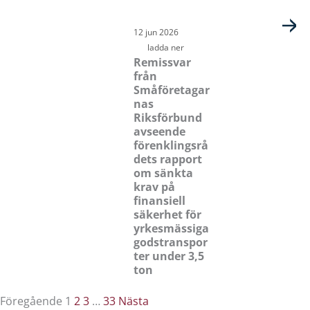
12 jun 2026
ladda ner
Remissvar
från
Småföretagar
nas
Riksförbund
avseende
förenklingsrå
dets rapport
om sänkta
krav på
finansiell
säkerhet för
yrkesmässiga
godstranspor
ter under 3,5
ton
Föregående
1
2
3
…
33
Nästa