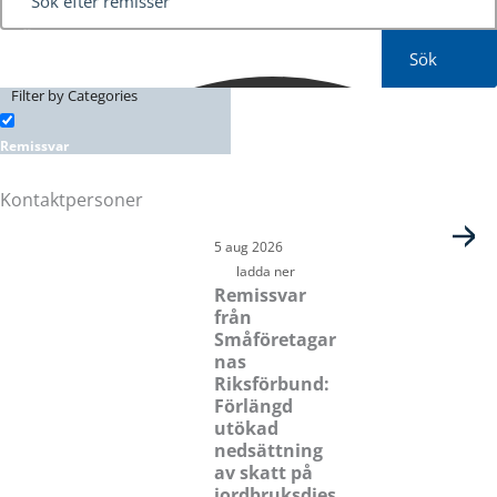
Sök
Filter by Categories
Remissvar
Kontaktpersoner
Sida
Sida
Sida
Sida
5 aug 2026
ladda ner
Remissvar
från
Småföretagar
nas
Riksförbund:
Förlängd
utökad
nedsättning
av skatt på
jordbruksdies