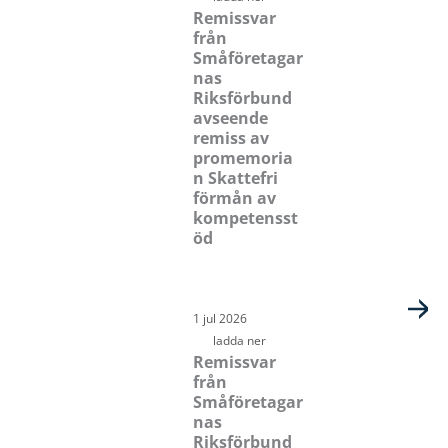
Remissvar
från
Småföretagar
nas
Riksförbund
avseende
remiss av
promemoria
n Skattefri
förmån av
kompetensst
öd
1 jul 2026
ladda ner
Remissvar
från
Småföretagar
nas
Riksförbund