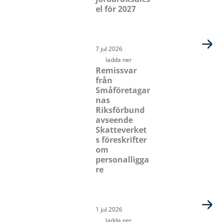
el för 2027
7 jul 2026
ladda ner
Remissvar
från
Småföretagar
nas
Riksförbund
avseende
Skatteverket
s föreskrifter
om
personalligga
re
1 jul 2026
ladda ner