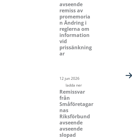
avseende
remiss av
promemoria
n Ändring i
reglerna om
information
vid
prissänkning
ar
12 jun 2026
ladda ner
Remissvar
från
Småföretagar
nas
Riksförbund
avseende
avseende
slopad