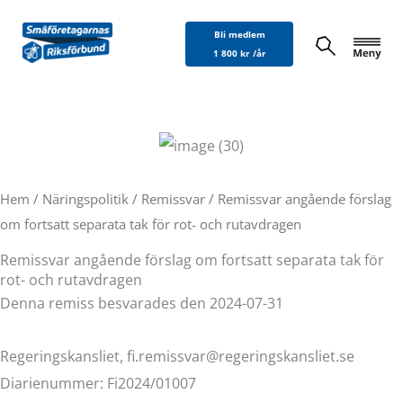
Hoppa
Bli medlem
till
1 800 kr /år
innehåll
Hem
/
Näringspolitik
/
Remissvar
/ Remissvar angående förslag
om fortsatt separata tak för rot- och rutavdragen
Remissvar angående förslag om fortsatt separata tak för
rot- och rutavdragen
Denna remiss besvarades den 2024-07-31
Regeringskansliet, fi.remissvar@regeringskansliet.se
Diarienummer: Fi2024/01007