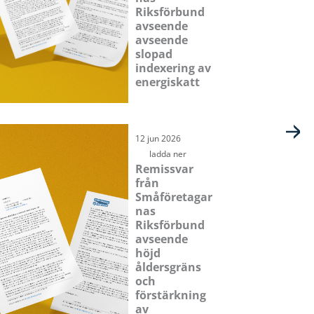
Riksförbund
avseende
avseende
slopad
indexering av
energiskatt
12 jun 2026
ladda ner
Remissvar
från
Småföretagar
nas
Riksförbund
avseende
höjd
åldersgräns
och
förstärkning
av