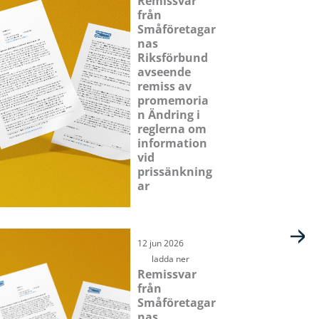
Remissvar
från
Småföretagar
nas
Riksförbund
avseende
remiss av
promemoria
n Ändring i
reglerna om
information
vid
prissänkning
ar
12 jun 2026
ladda ner
Remissvar
från
Småföretagar
nas