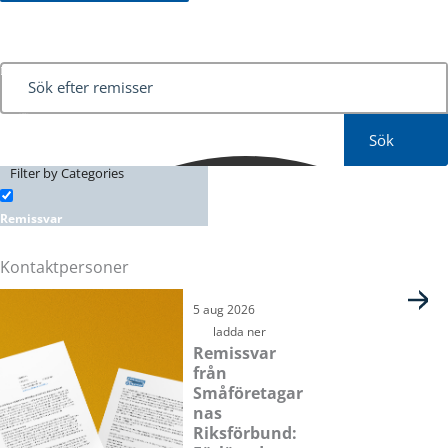
Sök
Filter by Categories
Remissvar
Kontaktpersoner
Sida
Sida
Sida
Sida
5 aug 2026
ladda ner
Remissvar
från
Småföretagar
nas
Riksförbund: