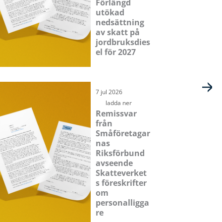
Förlängd
utökad
nedsättning
av skatt på
jordbruksdies
el för 2027
7 jul 2026
ladda ner
Remissvar
från
Småföretagar
nas
Riksförbund
avseende
Skatteverket
s föreskrifter
om
personalligga
re