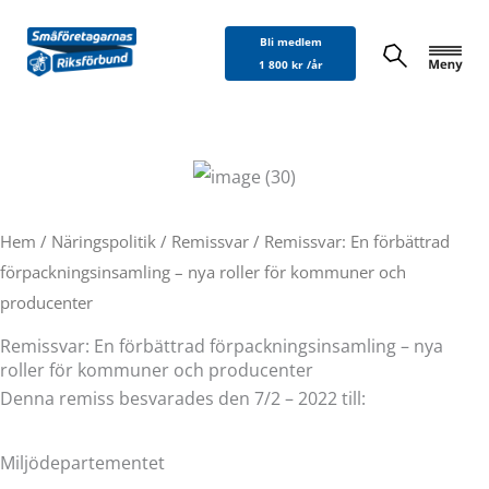
Hoppa
Bli medlem
till
1 800 kr /år
innehåll
Hem
/
Näringspolitik
/
Remissvar
/ Remissvar: En förbättrad
förpackningsinsamling – nya roller för kommuner och
producenter
Remissvar: En förbättrad förpackningsinsamling – nya
roller för kommuner och producenter
Denna remiss besvarades den 7/2 – 2022 till:
Miljödepartementet