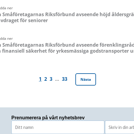
adda ner
n Småföretagarnas Riksförbund avseende höjd åldersgrä
vdraget för seniorer
adda ner
n Småföretagarnas Riksförbund avseende förenklingsrå
 finansiell säkerhet för yrkesmässiga godstransporter u
1
2
3
…
33
Nästa
Prenumerera på vårt nyhetsbrev