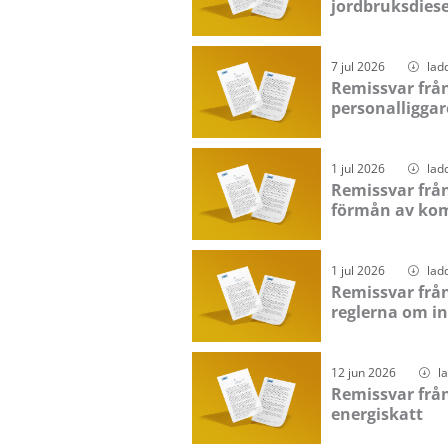
jordbruksdiesel
7 jul 2026
lad
Remissvar frå
personalliggar
1 jul 2026
lad
Remissvar frå
förmån av ko
1 jul 2026
lad
Remissvar frå
reglerna om i
12 jun 2026
l
Remissvar frå
energiskatt