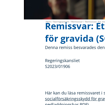
Remissvar: Et
Hem
/
Näringspolitik
/
Remissvar
/ Remissvar: Ett mod
för gravida 
Denna remiss besvarades den 2
Regeringskansliet
S2023/01906
Här kan du läsa remissvaret i 
socialförsäkringsskydd för g
nedladdningsbar PDF).