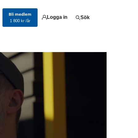
Bli medlem
Logga in
Sök
1 800 kr /år