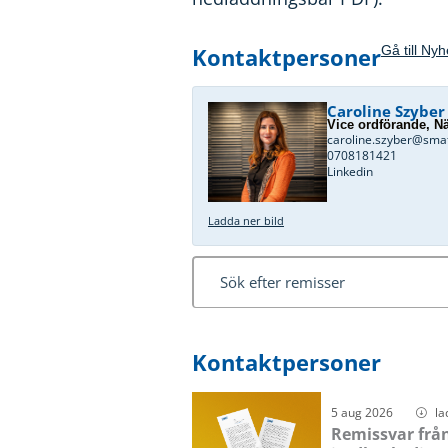
Kontaktpersoner
Gå till Ny
Caroline Szyber
Vice ordförande, Nä
caroline.szyber@sma
0708181421
Linkedin
Ladda ner bild
Kontaktpersoner
5 aug 2026
la
Remissvar från 