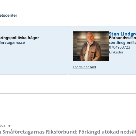
hetscenter
Sten Lindgr
ringspolitiska frågor
Förbundssekre
foretagarna.se
sten.lindgren@
0704953723
Linkedin
Ladda ner bild
Sida
Sida
Sida
Sida
dda ner
Småföretagarnas Riksförbund: Förlängd utökad nedsä