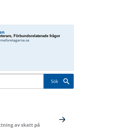
en
terare, Förbundsrelaterade frågor
smaforetagarna.se
Sök
ttning av skatt på