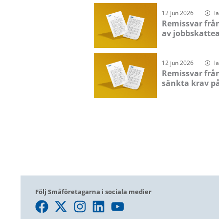
12 jun 2026
l
Remissvar frå
av jobbskattea
12 jun 2026
l
Remissvar frå
sänkta krav på
Följ Småföretagarna i sociala medier