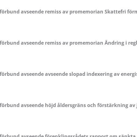
sförbund avseende remiss av promemorian Skattefri fö
förbund avseende remiss av promemorian Ändring i regl
förbund avseende avseende slopad indexering av energi
örbund avseende höjd åldersgräns och förstärkning av 
örbund avseende förenklingsrådets rapport om sänkta kr