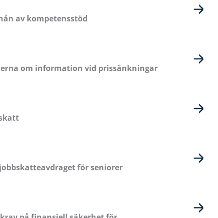
rmån av kompetensstöd
erna om information vid prissänkningar
skatt
jobbskatteavdraget för seniorer
av på finansiell säkerhet för