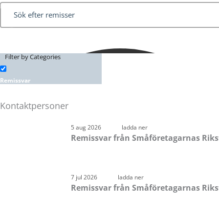
Filter by Categories
Remissvar
Kontaktpersoner
Sida
Sida
Sida
Sida
5 aug 2026
ladda ner
Remissvar från Småföretagarnas Riksfo
7 jul 2026
ladda ner
Remissvar från Småföretagarnas Riksf