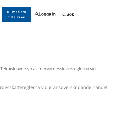
Bli medlem
Logga in
Sök
1 800 kr /år
Teknisk översyn av mervärdesskattereglerna vid
desskattereglerna vid gränsöverskridande handel