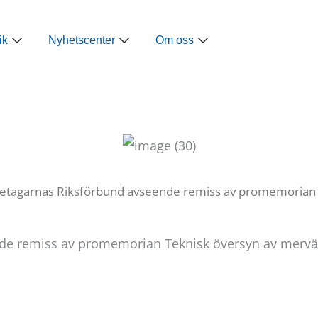
ap
Öppna Näringspolitik
Öppna Nyhetscenter
Öppna Om oss
ik
Nyhetscenter
Om oss
etagarnas Riksförbund avseende remiss av promemorian 
de remiss av promemorian Teknisk översyn av mervär