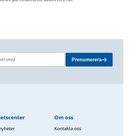
Prenumerera
etscenter
Om oss​
 nyheter
Kontakta oss