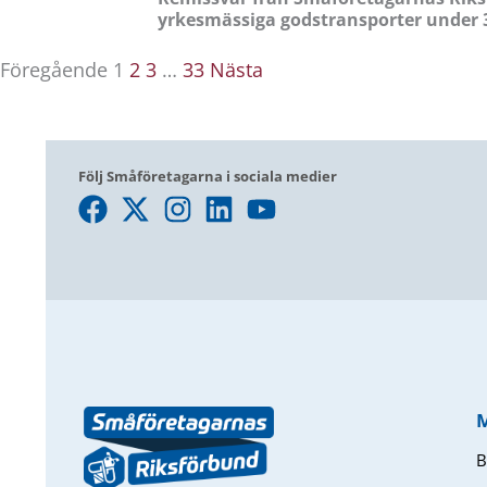
yrkesmässiga godstransporter under 
Föregående
1
2
3
…
33
Nästa
Följ Småföretagarna i sociala medier
B