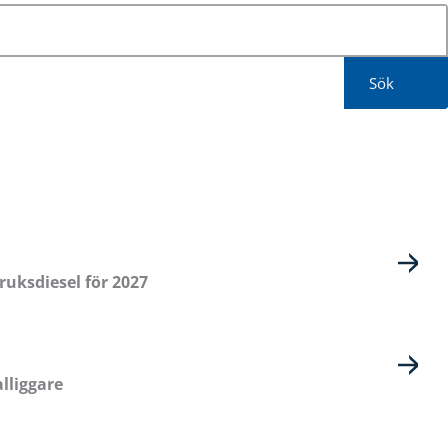
Sök
ruksdiesel för 2027
lliggare