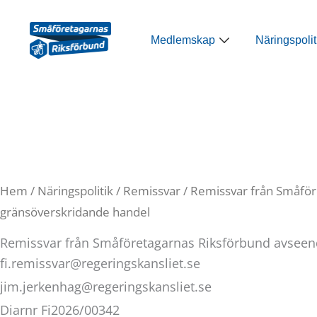
Hoppa
till
Öppna Medlemsk
Medlemskap
Näringspolit
innehåll
Hem
/
Näringspolitik
/
Remissvar
/ Remissvar från Småför
gränsöverskridande handel
Remissvar från Småföretagarnas Riksförbund avseen
fi.remissvar@regeringskansliet.se
jim.jerkenhag@regeringskansliet.se
Diarnr Fi2026/00342