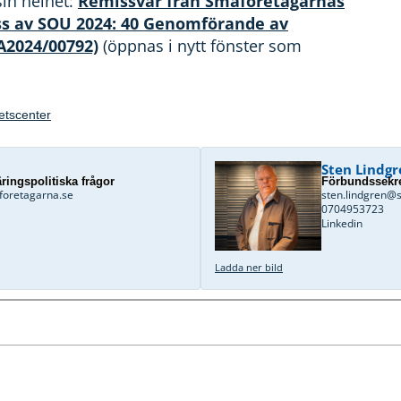
sin helhet:
Remissvar från Småföretagarnas
s av SOU 2024: 40 Genomförande av
A2024/00792)
(öppnas i nytt fönster som
hetscenter
Sten Lindgr
ringspolitiska frågor
Förbundssekre
foretagarna.se
sten.lindgren@
0704953723
Linkedin
Ladda ner bild