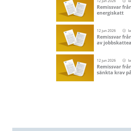
12 jun 2026
l
Remissvar frå
energiskatt
12 jun 2026
l
Remissvar frå
av jobbskattea
12 jun 2026
l
Remissvar frå
sänkta krav på