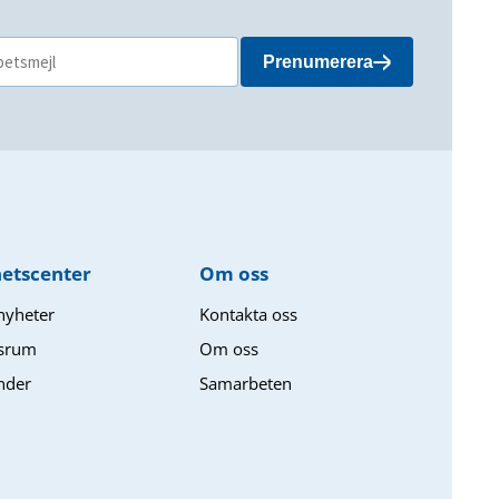
Prenumerera
etscenter
Om oss​
 nyheter
Kontakta oss
srum
Om oss
nder
Samarbeten