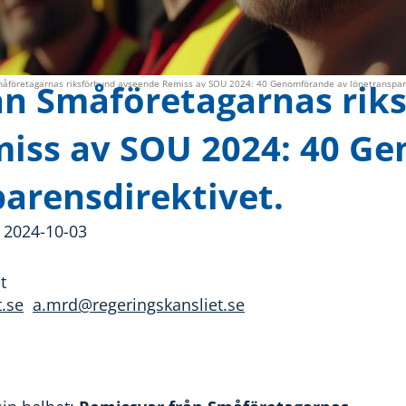
ån Småföretagarnas rik
måföretagarnas riksförbund avseende Remiss av SOU 2024: 40 Genomförande av lönetranspare
iss av SOU 2024: 40 G
arensdirektivet.
 2024-10-03
t
.se
a.mrd@regeringskansliet.se