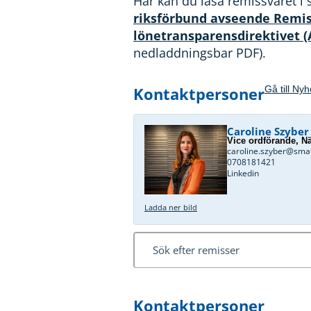
Här kan du läsa remissvaret i 
riksförbund avseende Remis
lönetransparensdirektivet (
nedladdningsbar PDF).
Kontaktpersoner
Gå till Ny
Caroline Szyber
Vice ordförande, Nä
caroline.szyber@sma
0708181421
Linkedin
Ladda ner bild
Kontaktpersoner