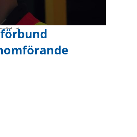
sförbund
nsdirektivet.
enomförande