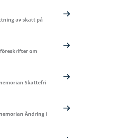
ttning av skatt på
föreskrifter om
memorian Skattefri
memorian Ändring i