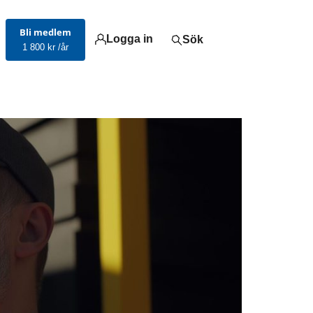
Bli medlem
Logga in
Sök
1 800 kr /år