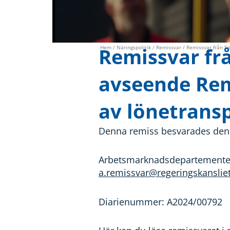
Remissvar fr
Hem
/
Näringspolitik
/
Remissvar
/ Remissvar från S
avseende Rem
av lönetransp
Denna remiss besvarades den
Arbetsmarknadsdepartemente
a.remissvar@regeringskansliet
Diarienummer: A2024/00792