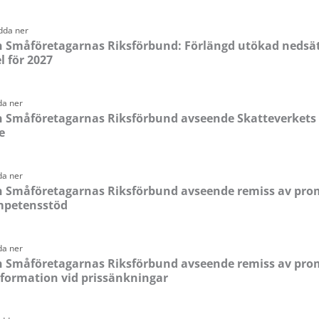
Sida
Sida
Sida
Sida
dda ner
Småföretagarnas Riksförbund: Förlängd utökad nedsä
 för 2027
da ner
n Småföretagarnas Riksförbund avseende Skatteverkets 
e
da ner
n Småföretagarnas Riksförbund avseende remiss av pro
mpetensstöd
da ner
n Småföretagarnas Riksförbund avseende remiss av pro
nformation vid prissänkningar