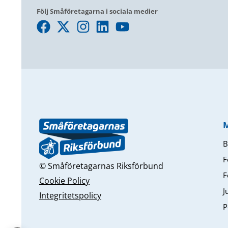
Följ Småföretagarna i sociala medier
B
F
© Småföretagarnas Riksförbund
F
Cookie Policy
J
Integritetspolicy
P