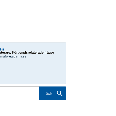
en
terare, Förbundsrelaterade frågor
smaforetagarna.se
Sök