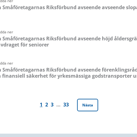
adda ner
n Småföretagarnas Riksförbund avseende avseende slop
adda ner
n Småföretagarnas Riksförbund avseende höjd åldersgrä
vdraget för seniorer
adda ner
n Småföretagarnas Riksförbund avseende förenklingsrå
 finansiell säkerhet för yrkesmässiga godstransporter u
1
2
3
…
33
Nästa