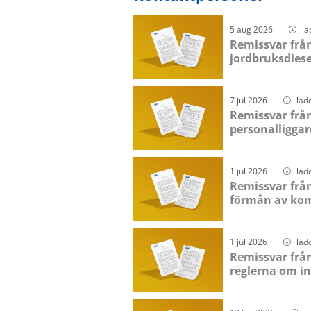
5 aug 2026
la
Remissvar från 
jordbruksdiesel
7 jul 2026
lad
Remissvar frå
personalliggar
1 jul 2026
lad
Remissvar frå
förmån av ko
1 jul 2026
lad
Remissvar frå
reglerna om i