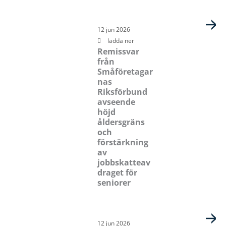
12 jun 2026
ladda ner
Remissvar
från
Småföretagar
nas
Riksförbund
avseende
höjd
åldersgräns
och
förstärkning
av
jobbskatteav
draget för
seniorer
12 jun 2026