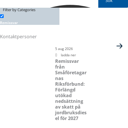
Sök
Filter by Categories
Remissvar
Kontaktpersoner
Sida
Sida
Sida
Sida
5 aug 2026
ladda ner
Remissvar
från
Småföretagar
nas
Riksförbund:
Förlängd
utökad
nedsättning
av skatt på
jordbruksdies
el för 2027