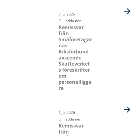
7 jul 2026
ladda ner
Remissvar
från
Småföretagar
nas
Riksförbund
avseende
Skatteverket
s föreskrifter
om
personalligga
re
1 jul 2026
ladda ner
Remissvar
från