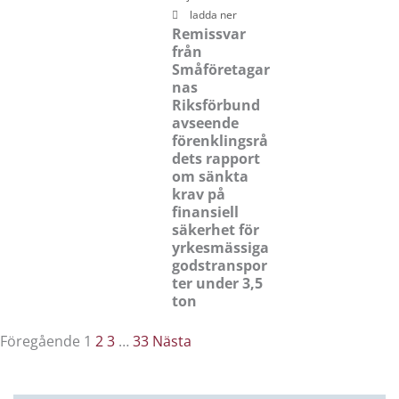
ladda ner
Remissvar
från
Småföretagar
nas
Riksförbund
avseende
förenklingsrå
dets rapport
om sänkta
krav på
finansiell
säkerhet för
yrkesmässiga
godstranspor
ter under 3,5
ton
Föregående
1
2
3
…
33
Nästa