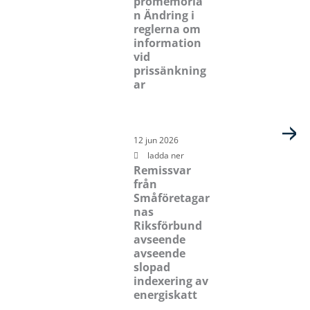
promemoria
n Ändring i
reglerna om
information
vid
prissänkning
ar
12 jun 2026
ladda ner
Remissvar
från
Småföretagar
nas
Riksförbund
avseende
avseende
slopad
indexering av
energiskatt