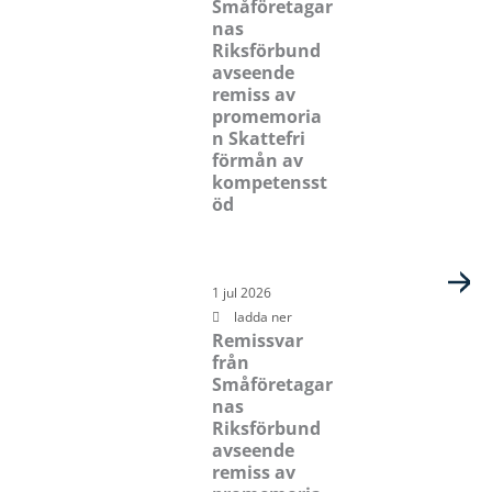
Småföretagar
nas
Riksförbund
avseende
remiss av
promemoria
n Skattefri
förmån av
kompetensst
öd
1 jul 2026
ladda ner
Remissvar
från
Småföretagar
nas
Riksförbund
avseende
remiss av