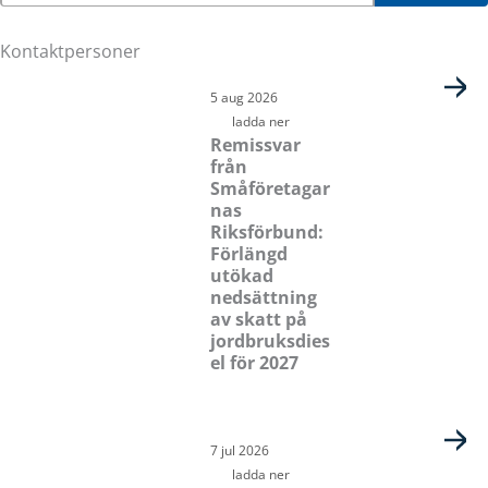
Kontaktpersoner
Sida
Sida
Sida
Sida
5 aug 2026
ladda ner
Remissvar
från
Småföretagar
nas
Riksförbund:
Förlängd
utökad
nedsättning
av skatt på
jordbruksdies
el för 2027
7 jul 2026
ladda ner