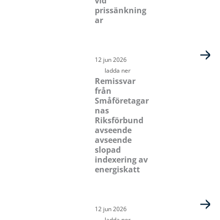
vid
prissänkning
ar
12 jun 2026
ladda ner
Remissvar
från
Småföretagar
nas
Riksförbund
avseende
avseende
slopad
indexering av
energiskatt
12 jun 2026
ladda ner