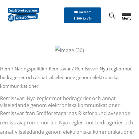
Hoppa
Bli medlem
till
1 800 kr /år
innehåll
Hem
/
Näringspolitik
/
Remissvar
/ Remissvar: Nya regler mot
bedrägerier och annat vilseledande genom elektroniska
kommunikationer
Remissvar: Nya regler mot bedrägerier och annat
vilseledande genom elektroniska kommunikationer
Remissvar från Småföretagarnas Riksförbund avseende
remiss av promemorian: Nya regler mot bedrägerier och
annat vilseledande genom elektroniska kommunikationer