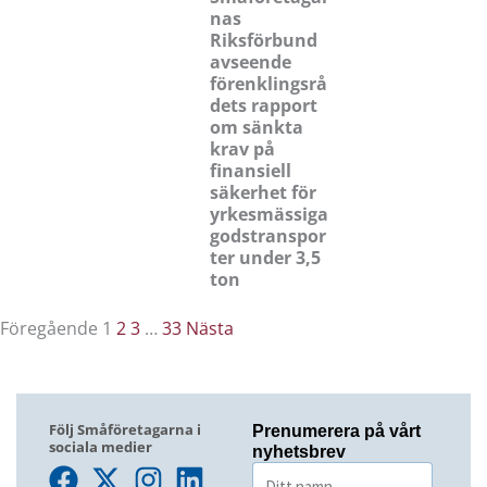
nas
Riksförbund
avseende
förenklingsrå
dets rapport
om sänkta
krav på
finansiell
säkerhet för
yrkesmässiga
godstranspor
ter under 3,5
ton
Föregående
1
2
3
…
33
Nästa
Följ Småföretagarna i
Prenumerera på vårt
sociala medier
nyhetsbrev