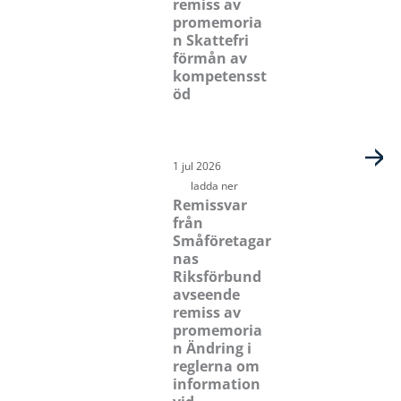
remiss av
promemoria
n Skattefri
förmån av
kompetensst
öd
1 jul 2026
ladda ner
Remissvar
från
Småföretagar
nas
Riksförbund
avseende
remiss av
promemoria
n Ändring i
reglerna om
information