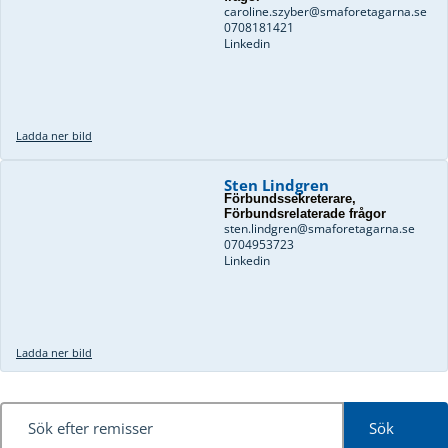
caroline.szyber@smaforetagarna.se
0708181421
Linkedin
Ladda ner bild
Sten Lindgren
Förbundssekreterare,
Förbundsrelaterade frågor
sten.lindgren@smaforetagarna.se
0704953723
Linkedin
Ladda ner bild
Sök