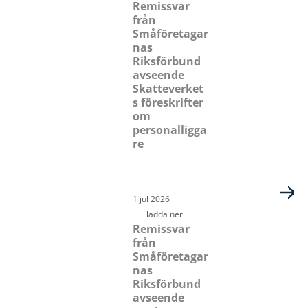
Remissvar
från
Småföretagar
nas
Riksförbund
avseende
Skatteverket
s föreskrifter
om
personalligga
re
1 jul 2026
ladda ner
Remissvar
från
Småföretagar
nas
Riksförbund
avseende