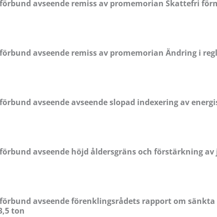
sförbund avseende remiss av promemorian Skattefri fö
förbund avseende remiss av promemorian Ändring i regl
förbund avseende avseende slopad indexering av energi
örbund avseende höjd åldersgräns och förstärkning av 
örbund avseende förenklingsrådets rapport om sänkta kr
3,5 ton