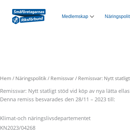
Hoppa
till
Öppna Medlemsk
Medlemskap
Näringspolit
innehåll
Hem
/
Näringspolitik
/
Remissvar
/ Remissvar: Nytt statligt
Remissvar: Nytt statligt stöd vid köp av nya lätta ellas
Denna remiss besvarades den 28/11 – 2023 till:
Klimat-och näringslivsdepartementet
KN2023/04268