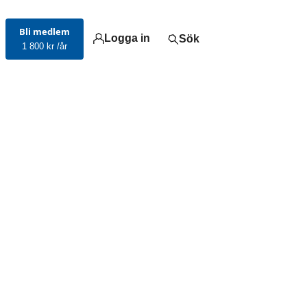
Bli medlem
Logga in
Sök
1 800 kr /år