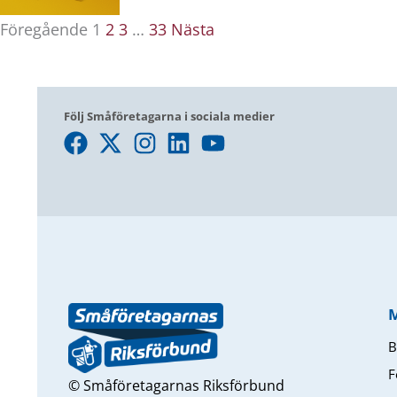
Föregående
1
2
3
…
33
Nästa
Följ Småföretagarna i sociala medier
B
F
© Småföretagarnas Riksförbund