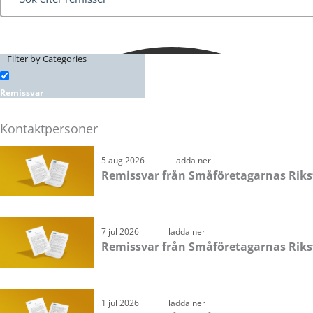
Filter by Categories
Remissvar
Kontaktpersoner
Sida
Sida
Sida
Sida
5 aug 2026
ladda ner
Remissvar från Småföretagarnas Riksfo
7 jul 2026
ladda ner
Remissvar från Småföretagarnas Riksf
1 jul 2026
ladda ner