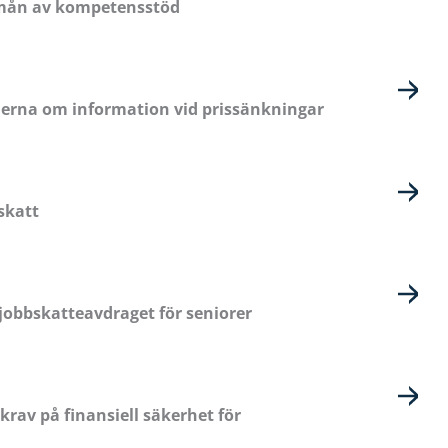
rmån av kompetensstöd
erna om information vid prissänkningar
skatt
jobbskatteavdraget för seniorer
av på finansiell säkerhet för