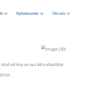
ap
Öppna Näringspolitik
Öppna Nyhetscenter
Öppna Om oss
ik
Nyhetscenter
Om oss
 stöd vid köp av nya lätta ellastbilar
tbilar