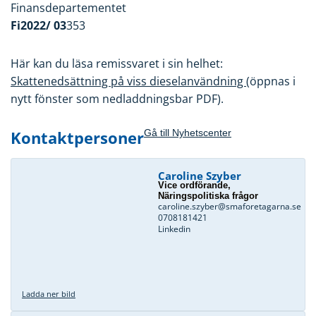
Finansdepartementet
Fi2022/ 03
353
Här kan du läsa remissvaret i sin helhet:
Skattenedsättning på viss dieselanvändning
(öppnas i
nytt fönster som nedladdningsbar PDF).
Kontaktpersoner
Gå till Nyhetscenter
Caroline Szyber
Vice ordförande,
Näringspolitiska frågor
caroline.szyber@smaforetagarna.se
0708181421
Linkedin
Ladda ner bild