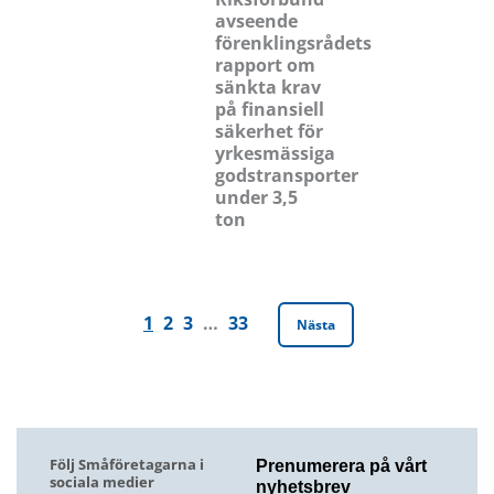
avseende
förenklingsrådets
rapport om
sänkta krav
på finansiell
säkerhet för
yrkesmässiga
godstransporter
under 3,5
ton
1
2
3
…
33
Nästa
Följ Småföretagarna i
Prenumerera på vårt
sociala medier
nyhetsbrev