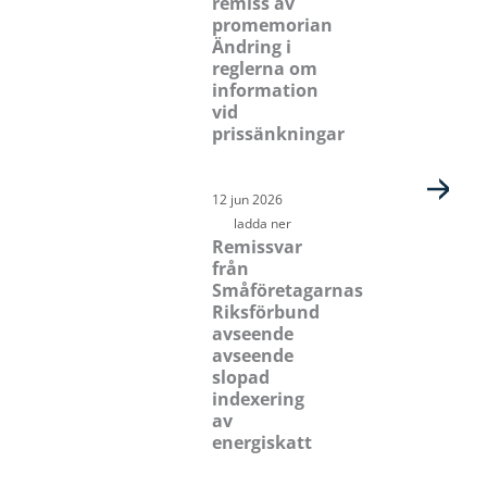
remiss av
promemorian
Ändring i
reglerna om
information
vid
prissänkningar
12 jun 2026
ladda ner
Remissvar
från
Småföretagarnas
Riksförbund
avseende
avseende
slopad
indexering
av
energiskatt