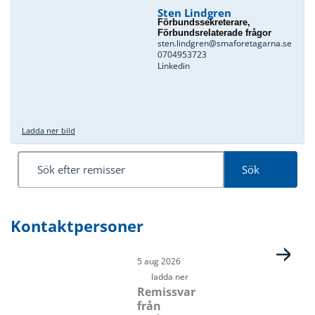
Sten Lindgren
Förbundssekreterare,
Förbundsrelaterade frågor
sten.lindgren@smaforetagarna.se
0704953723
Linkedin
Ladda ner bild
Sök
Kontaktpersoner
Sida
Sida
Sida
Sida
5 aug 2026
ladda ner
Remissvar
från