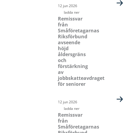
12 jun 2026
ladda ner
Remissvar
från
Småföretagarnas
Riksförbund
avseende
höjd
åldersgräns
och
förstärkning
av
jobbskatteavdraget
för seniorer
12 jun 2026
ladda ner
Remissvar
från
Småföretagarnas
Riksförbund