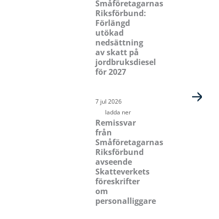
Småföretagarnas
Riksförbund:
Förlängd
utökad
nedsättning
av skatt på
jordbruksdiesel
för 2027
7 jul 2026
ladda ner
Remissvar
från
Småföretagarnas
Riksförbund
avseende
Skatteverkets
föreskrifter
om
personalliggare