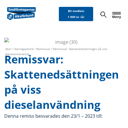
Hoppa
Bli medlem
till
1 800 kr /år
innehåll
Hem
/
Näringspolitik
/
Remissvar
/ Remissvar: Skattenedsättningen på viss
Remissvar:
dieselanvändning
Skattenedsättningen
på viss
dieselanvändning
Denna remiss besvarades den 23/1 – 2023 till: