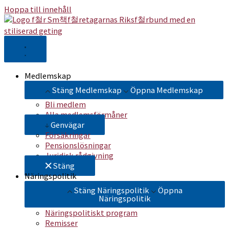
Hoppa till innehåll
Medlemskap
Stäng Medlemskap
Öppna Medlemskap
Bli medlem
Alla medlemsförmåner
Genvägar
Försäkringar
Pensionslösningar
Juridisk rådgivning
Stäng
Näringspolitik
Stäng Näringspolitik
Öppna
Näringspolitik
Näringspolitiskt program
Remisser