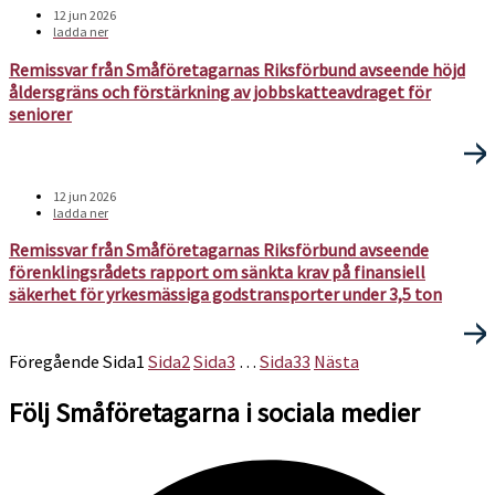
12 jun 2026
ladda ner
Remissvar från Småföretagarnas Riksförbund avseende höjd
åldersgräns och förstärkning av jobbskatteavdraget för
seniorer
12 jun 2026
ladda ner
Remissvar från Småföretagarnas Riksförbund avseende
förenklingsrådets rapport om sänkta krav på finansiell
säkerhet för yrkesmässiga godstransporter under 3,5 ton
Föregående
Sida
1
Sida
2
Sida
3
…
Sida
33
Nästa
Följ Småföretagarna i sociala medier