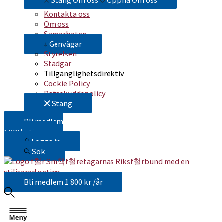
Stäng Om oss
Öppna Om oss
Kontakta oss
Om oss
Samarbeten
Genvägar
Styrelsen
Stadgar
Tillgänglighetsdirektiv
Cookie Policy
Dataskyddspolicy
Stäng
Bli medlem
1 800 kr /år
Logga in
Sök
Bli medlem
1 800 kr /år