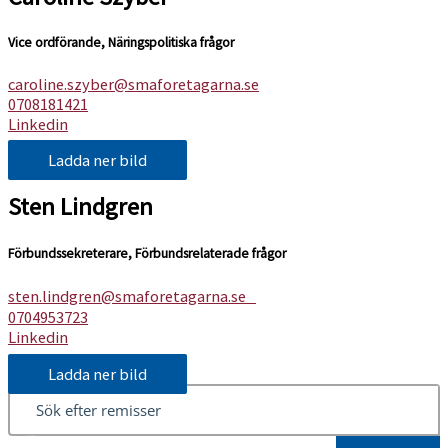
Vice ordförande, Näringspolitiska frågor
caroline.szyber@smaforetagarna.se
0708181421
Linkedin
Ladda ner bild
Sten Lindgren
Förbundssekreterare, Förbundsrelaterade frågor
sten.lindgren@smaforetagarna.se
0704953723
Linkedin
Ladda ner bild