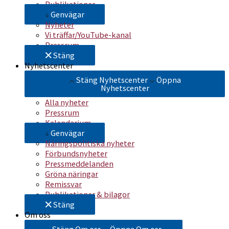
Publikationer
Genvägar
Nyheter
Vi träffar/YouTube-kanal
Pressrum
Stäng
Nyhetscenter
Stäng Nyhetscenter
Öppna
Nyhetscenter
Alla nyheter
Pressrum
Kalendarium
Genvägar
Näringspolitiska nyheter
Förbundsnyheter
Pressmeddelanden
Gröna näringar
Remissvar
Publikationer & bilagor
Stäng
Om oss