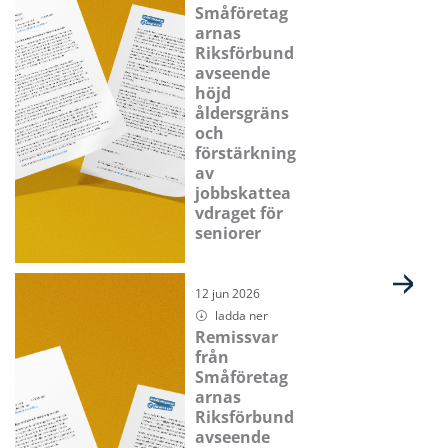
Småföretag
arnas
Riksförbund
avseende
höjd
åldersgräns
och
förstärkning
av
jobbskattea
vdraget för
seniorer
12 jun 2026
ladda ner
Remissvar
från
Småföretag
arnas
Riksförbund
avseende