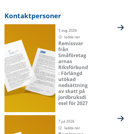
Kontaktpersoner
Sida
Sida
Sida
Sida
5 aug 2026
ladda ner
Remissvar
från
Småföretag
arnas
Riksförbund
: Förlängd
utökad
nedsättning
av skatt på
jordbruksdi
esel för 2027
7 jul 2026
ladda ner