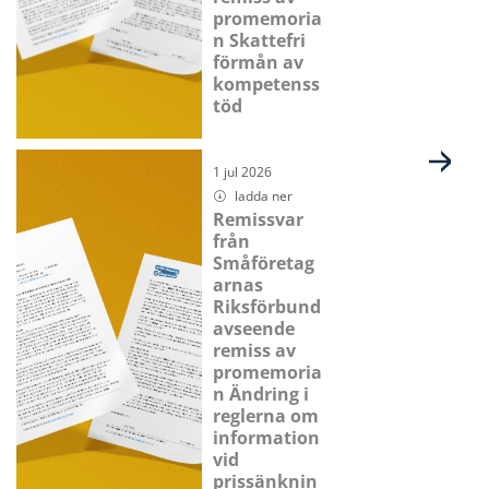
promemoria
n Skattefri
förmån av
kompetenss
töd
1 jul 2026
ladda ner
Remissvar
från
Småföretag
arnas
Riksförbund
avseende
remiss av
promemoria
n Ändring i
reglerna om
information
vid
prissänknin