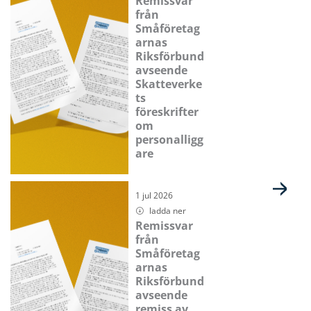
Remissvar
från
Småföretag
arnas
Riksförbund
avseende
Skatteverke
ts
föreskrifter
om
personalligg
are
1 jul 2026
ladda ner
Remissvar
från
Småföretag
arnas
Riksförbund
avseende
remiss av