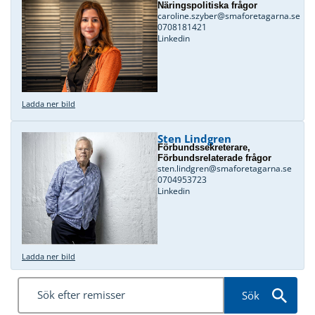
Näringspolitiska frågor
caroline.szyber@smaforetagarna.se
0708181421
Linkedin
Ladda ner bild
Sten Lindgren
Förbundssekreterare,
Förbundsrelaterade frågor
sten.lindgren@smaforetagarna.se
0704953723
Linkedin
Ladda ner bild
Sök