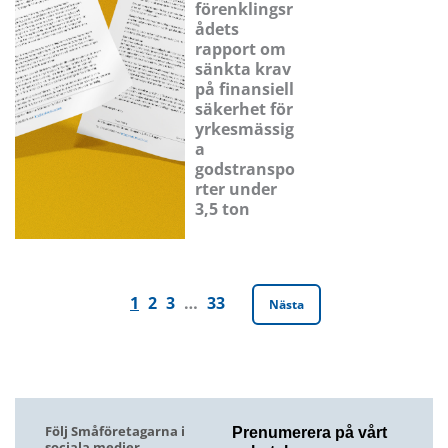
förenklingsr
ådets
rapport om
sänkta krav
på finansiell
säkerhet för
yrkesmässig
a
godstranspo
rter under
3,5 ton
1
2
3
…
33
Nästa
Följ Småföretagarna i
Prenumerera på vårt
sociala medier