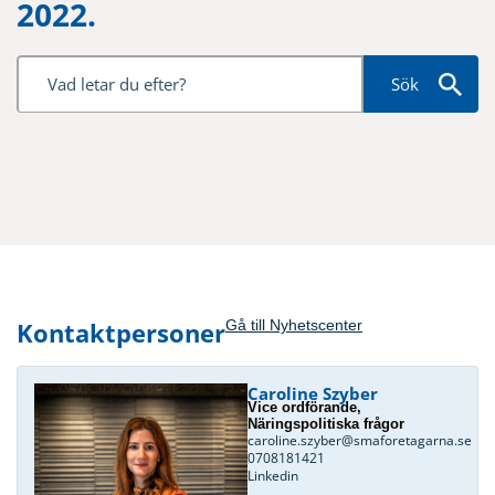
2022.
Sök
Kontaktpersoner
Gå till Nyhetscenter
Caroline Szyber
Vice ordförande,
Näringspolitiska frågor
caroline.szyber@smaforetagarna.se
0708181421
Linkedin