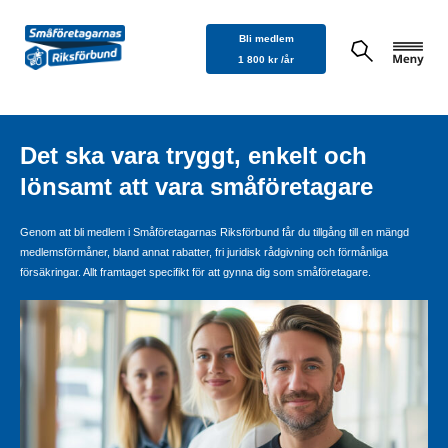
Hoppa
Bli medlem
till
1 800 kr /år
innehåll
Det ska vara tryggt, enkelt och
lönsamt att vara småföretagare
Genom att bli medlem i Småföretagarnas Riksförbund får du tillgång till en mängd
medlemsförmåner, bland annat rabatter, fri juridisk rådgivning och förmånliga
försäkringar. Allt framtaget specifikt för att gynna dig som småföretagare.