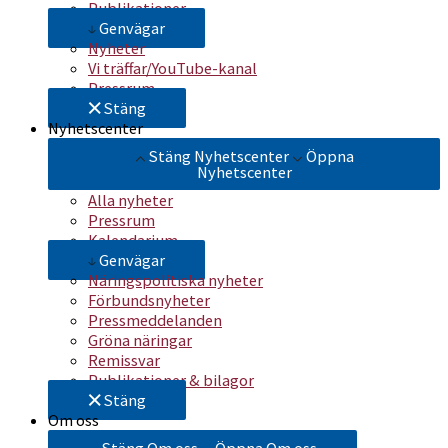
Publikationer
Genvägar
Nyheter
Vi träffar/YouTube-kanal
Pressrum
Stäng
Nyhetscenter
Stäng Nyhetscenter
Öppna
Nyhetscenter
Alla nyheter
Pressrum
Kalendarium
Genvägar
Näringspolitiska nyheter
Förbundsnyheter
Pressmeddelanden
Gröna näringar
Remissvar
Publikationer & bilagor
Stäng
Om oss