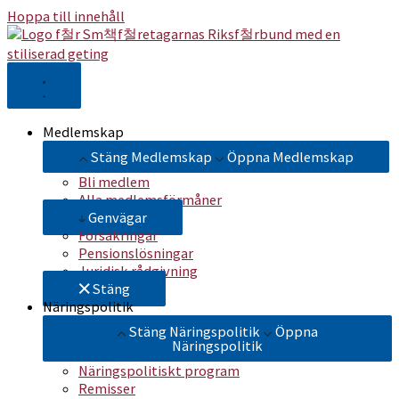
Hoppa till innehåll
Medlemskap
Stäng Medlemskap
Öppna Medlemskap
Bli medlem
Alla medlemsförmåner
Genvägar
Försäkringar
Pensionslösningar
Juridisk rådgivning
Stäng
Näringspolitik
Stäng Näringspolitik
Öppna
Näringspolitik
Näringspolitiskt program
Remisser