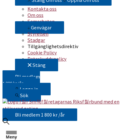
Stäng Om oss
Öppna Om oss
Kontakta oss
Om oss
Samarbeten
Genvägar
Styrelsen
Stadgar
Tillgänglighetsdirektiv
Cookie Policy
Dataskyddspolicy
Stäng
Bli medlem
1 800 kr /år
Logga in
Sök
Bli medlem
1 800 kr /år