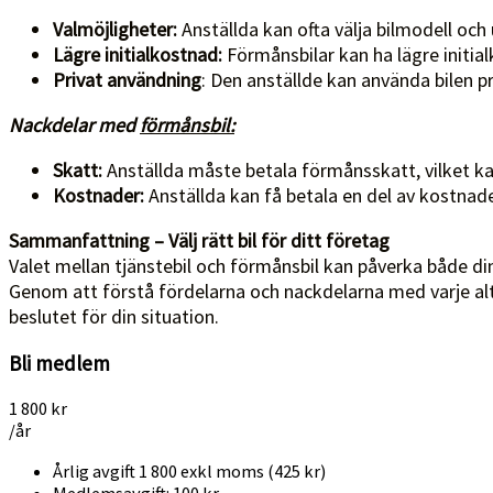
Valmöjligheter:
Anställda kan ofta välja bilmodell och
Lägre initialkostnad:
Förmånsbilar kan ha lägre initialk
Privat användning
: Den anställde kan använda bilen p
Nackdelar med
förmånsbil:
Skatt:
Anställda måste betala förmånsskatt, vilket ka
Kostnader:
Anställda kan få betala en del av kostnad
Sammanfattning – Välj rätt bil för ditt företag
Valet mellan tjänstebil och förmånsbil kan påverka både di
Genom att förstå fördelarna och nackdelarna med varje alt
beslutet för din situation.
Bli medlem
1 800 kr
/år
Årlig avgift 1 800 exkl moms (425 kr)
Medlemsavgift: 100 kr