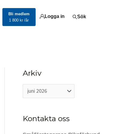
Bli medlem
Logga in
Sök
1 800 kr /år
Arkiv
A
r
k
i
v
Kontakta oss