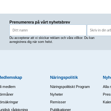
Prenumerera på vårt nyhetsbrev
Du accepterar att vi skickar reklam och våra villkor. Du kan
avregistrera dig när som helst.
Medlemskap
Näringspolitik
Nyh
li medlem
Näringspolitiskt Program
Alla 
örmåner
Nyheter
Pres
örsäkringar
Remisser
Kale
uridisk rådgivning
Publikationer