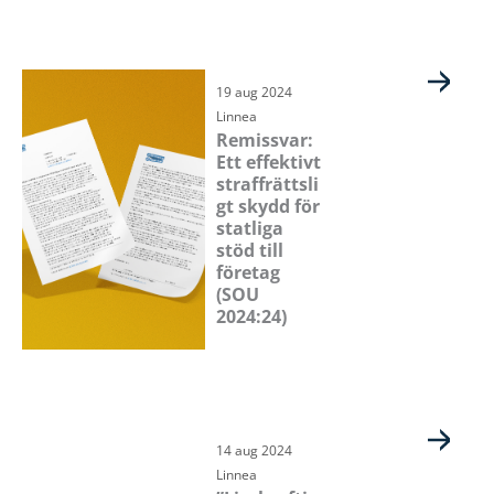
19 aug 2024
Linnea
Remissvar:
Ett effektivt
straffrättsli
gt skydd för
statliga
stöd till
företag
(SOU
2024:24)
14 aug 2024
Linnea