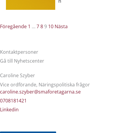
n
Föregående
1
…
7
8
9
10
Nästa
Kontaktpersoner
Gå till Nyhetscenter
Caroline Szyber
Vice ordförande, Näringspolitiska frågor
caroline.szyber@smaforetagarna.se
0708181421
Linkedin