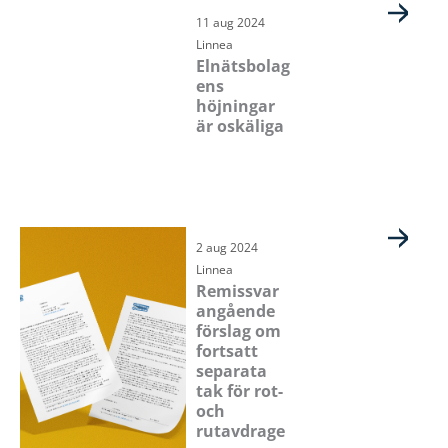
11 aug 2024
Linnea
Elnätsbolag
ens
höjningar
är oskäliga
2 aug 2024
Linnea
Remissvar
angående
förslag om
fortsatt
separata
tak för rot-
och
rutavdrage