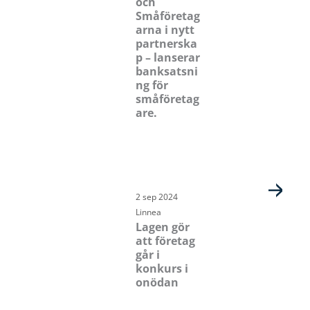
och
Småföretag
arna i nytt
partnerska
p – lanserar
banksatsni
ng för
småföretag
are.
2 sep 2024
Linnea
Lagen gör
att företag
går i
konkurs i
onödan