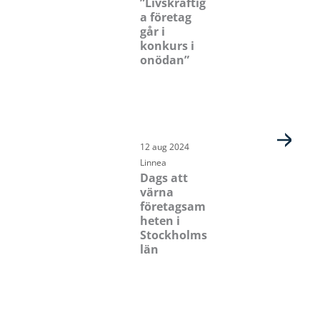
”Livskraftig
a företag
går i
konkurs i
onödan”
12 aug 2024
Linnea
Dags att
värna
företagsam
heten i
Stockholms
län