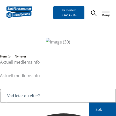
Hoppa
Bli medlem
till
1 800 kr /år
innehåll
Hem
Nyheter
Aktuell medlemsinfo
Aktuell medlemsinfo
Sök