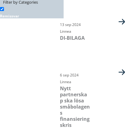
Filter by Categories
Remissvar
Sida
Sida
Sida
Sida
Sida
13 sep 2024
Linnea
DI-BILAGA
6 sep 2024
Linnea
Nytt
partnerska
p ska lösa
småbolagen
s
finansiering
skris