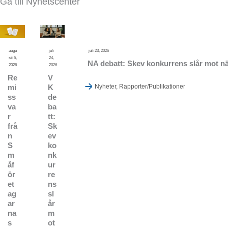
Gå till Nyhetscenter
augu
juli
juli 23, 2026
sti 5,
24,
NA debatt: Skev konkurrens slår mot nä
2026
2026
Re
V
mi
K
Nyheter
,
Rapporter/Publikationer
ss
de
va
ba
r
tt:
frå
Sk
n
ev
S
ko
m
nk
åf
ur
ör
re
et
ns
ag
sl
ar
år
na
m
s
ot