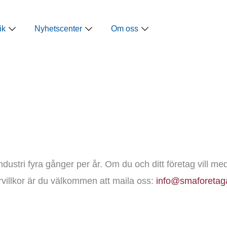
ap
Öppna Näringspolitik
Öppna Nyhetscenter
Öppna Om oss
ik
Nyhetscenter
Om oss
dustri fyra gånger per år. Om du och ditt företag vill m
garvillkor är du välkommen att maila oss:
info@smaforetag