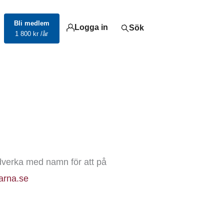
Bli medlem
Logga in
Sök
1 800 kr /år
edverka med namn för att på
arna.se