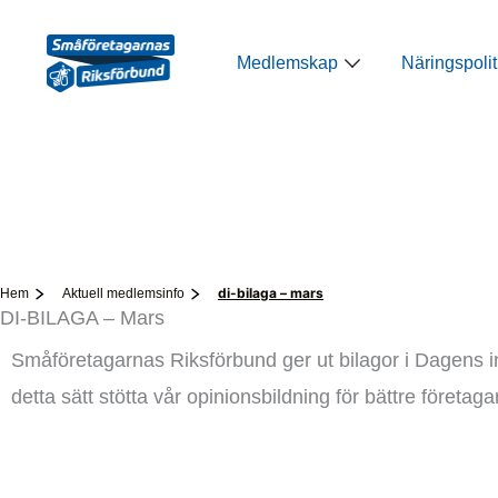
Hoppa
till
Öppna Medlemsk
Medlemskap
Näringspolit
innehåll
di-bilaga – mars
Hem
Aktuell medlemsinfo
DI-BILAGA – Mars
Småföretagarnas Riksförbund ger ut bilagor i Dagens in
detta sätt stötta vår opinionsbildning för bättre företa