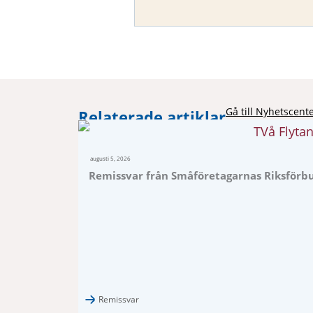
Gå till Nyhetscent
Relaterade artiklar
augusti 5, 2026
Remissvar från Småföretagarnas Riksförbun
Remissvar