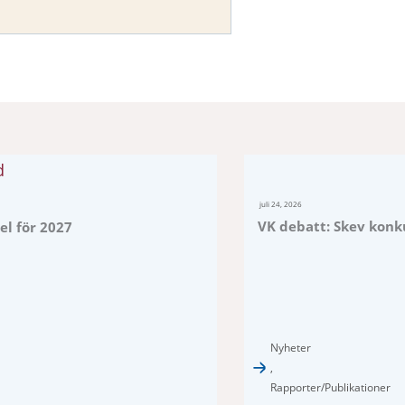
juli 24, 2026
VK debatt: Skev konku
el för 2027
Nyheter
,
Rapporter/Publikationer