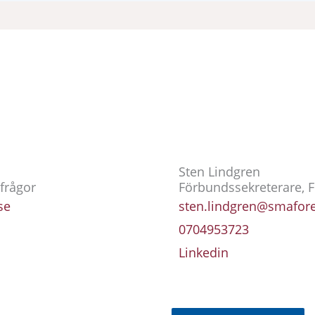
Sten Lindgren
 frågor
Förbundssekreterare, 
se
sten.lindgren@smafor
0704953723
Linkedin