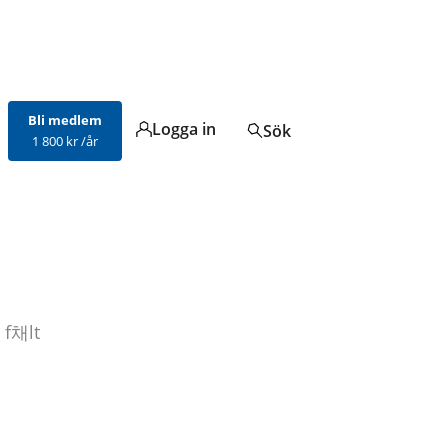
Bli medlem
Logga in
Sök
1 800 kr /år