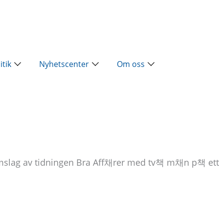
ap
Öppna Näringspolitik
Öppna Nyhetscenter
Öppna Om oss
itik
Nyhetscenter
Om oss