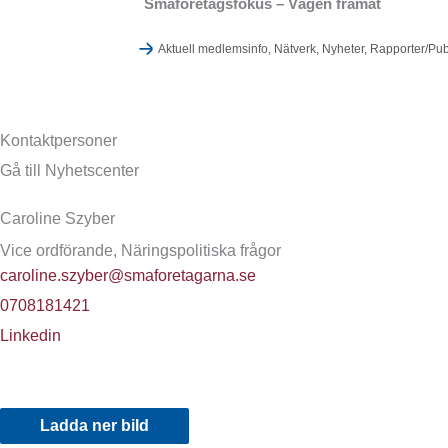
Småföretagsfokus – Vägen framåt
Aktuell medlemsinfo
,
Nätverk
,
Nyheter
,
Rapporter/Pub
Kontaktpersoner
Gå till Nyhetscenter
Caroline Szyber
Vice ordförande, Näringspolitiska frågor
caroline.szyber@smaforetagarna.se
0708181421
Linkedin
Ladda ner bild