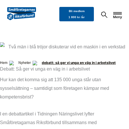
Hoppa
Bli medlem
till
1 800 kr /år
innehåll
debatt: så ger vi unga en väg in i arbetslivet
Hem
Nyheter
Debatt: Så ger vi unga en väg in i arbetslivet
Hur kan det komma sig att 135 000 unga står utan
sysselsättning – samtidigt som företagen kämpar med
kompetensbrist?
I en debattartikel i Tidningen Näringslivet lyfter
Småföretagarnas Riksförbund tillsammans med