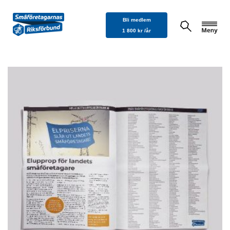
Hoppa
Bli medlem
till
1 800 kr /år
innehåll