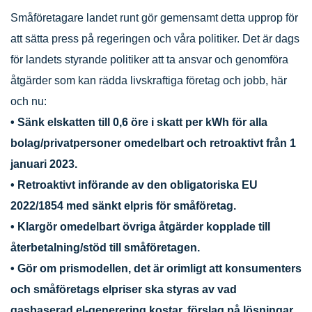
Småföretagare landet runt gör gemensamt detta upprop för
att sätta press på regeringen och våra politiker. Det är dags
för landets styrande politiker att ta ansvar och genomföra
åtgärder som kan rädda livskraftiga företag och jobb, här
och nu:
• Sänk elskatten till 0,6 öre i skatt per kWh för alla
bolag/privatpersoner omedelbart och retroaktivt från 1
januari 2023.
• Retroaktivt införande av den obligatoriska EU
2022/1854 med sänkt elpris för småföretag.
• Klargör omedelbart övriga åtgärder kopplade till
återbetalning/stöd till småföretagen.
• Gör om prismodellen, det är orimligt att konsumenters
och småföretags elpriser ska styras av vad
gasbaserad el-generering kostar, förslag på lösningar