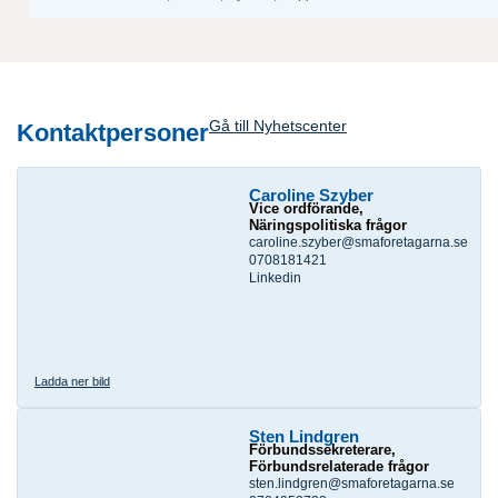
Gå till Nyhetscenter
Kontaktpersoner
Caroline Szyber
Vice ordförande,
Näringspolitiska frågor
caroline.szyber@smaforetagarna.se
0708181421
Linkedin
Ladda ner bild
Sten Lindgren
Förbundssekreterare,
Förbundsrelaterade frågor
sten.lindgren@smaforetagarna.se