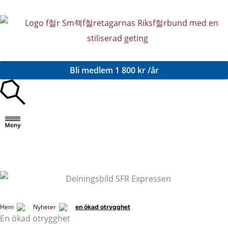
Hoppa
till
innehåll
Bli medlem
1 800 kr /år
Hem
Nyheter
en ökad otrygghet
En ökad otrygghet