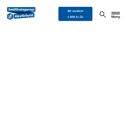
Hoppa
Bli medlem
till
1 800 kr /år
innehåll