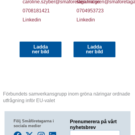
caroline.szyber@smaforetagarna.se
sten.lindgren@smaforetag
0708181421
0704953723
Linkedin
Linkedin
Ladda
Ladda
ner bild
ner bild
Förbundets samverkansgrupp inom gröna näringar ordnade
utfrågning inför EU-valet
Följ Småföretagarna i
Prenumerera på vårt
sociala medier
nyhetsbrev