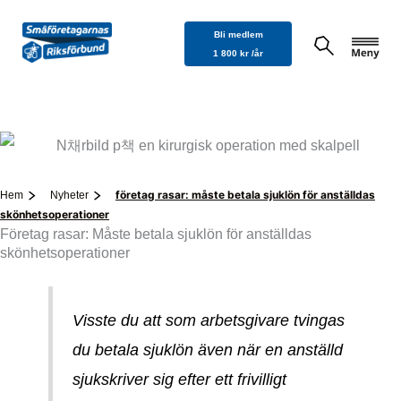
Hoppa
Bli medlem
till
1 800 kr /år
innehåll
företag rasar: måste betala sjuklön för anställdas
Hem
Nyheter
skönhetsoperationer
Företag rasar: Måste betala sjuklön för anställdas
skönhetsoperationer
Visste du att som arbetsgivare tvingas
du betala sjuklön även när en anställd
sjukskriver sig efter ett frivilligt