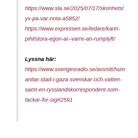
https://www.sla.se/2025/07/17/skonhetsl
yx-pa-var-nota-a5852/
https://www.expressen.se/ledare/karin-
pihl/stora-egon-ar–varre-an-rumplyft/
Lyssna här:
https://www.sverigesradio.se/avsnitt/hum
anitar-stad-i-gaza-svenskar-och-vatten-
samt-en-rysslandskorrespondent-som-
tackar-for-sig#2591