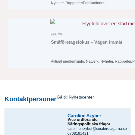
Nyheter
,
Rapporter/Publikationer
juli 8, 2026
Småföretagsfokus – Vägen framåt
Aktuell medlemsinfo
,
Nätverk
,
Nyheter
,
Rapporter/P
Gå till Nyhetscenter
Kontaktpersoner
Caroline Szyber
Vice ordförande,
Näringspolitiska frågor
caroline.szyber@smaforetagarna.se
0708181421