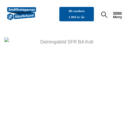
Hoppa
Bli medlem
till
1 800 kr /år
innehåll