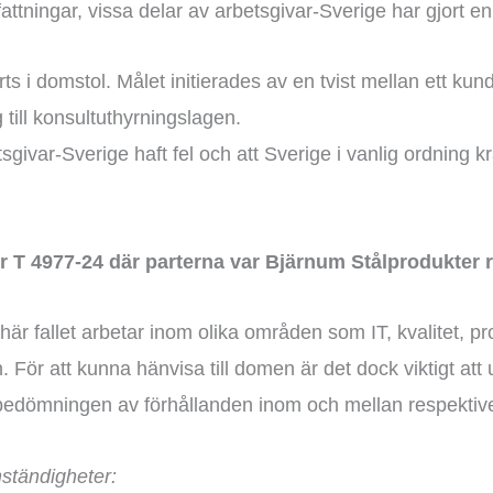
fattningar, vissa delar av arbetsgivar-Sverige har gjort e
ts i domstol. Målet initierades av en tvist mellan ett kund
till konsultuthyrningslagen.
givar-Sverige haft fel och att Sverige i vanlig ordning 
 4977-24 där parterna var Bjärnum Stålprodukter r
et här fallet arbetar inom olika områden som IT, kvalitet
För att kunna hänvisa till domen är det dock viktigt att un
 i bedömningen av förhållanden inom och mellan respektive
mständigheter: