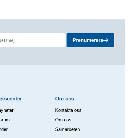
Prenumerera
etscenter
Om oss​
nyheter
Kontakta oss
srum
Om oss
nder
Samarbeten