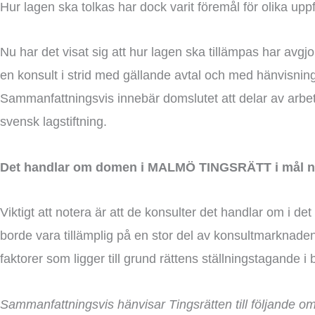
Hur lagen ska tolkas har dock varit föremål för olika upp
Nu har det visat sig att hur lagen ska tillämpas har avgjor
en konsult i strid med gällande avtal och med hänvisning 
Sammanfattningsvis innebär domslutet att delar av arbets
svensk lagstiftning.
Det handlar om domen i MALMÖ TINGSRÄTT i mål nr T
Viktigt att notera är att de konsulter det handlar om i d
borde vara tillämplig på en stor del av konsultmarknaden. 
faktorer som ligger till grund rättens ställningstagande
Sammanfattningsvis hänvisar Tingsrätten till följande o