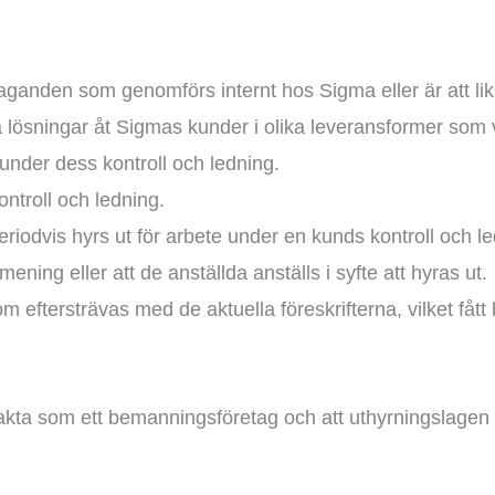
aganden som genomförs internt hos Sigma eller är att li
 lösningar åt Sigmas kunder i olika leveransformer som va
 under dess kontroll och ledning.
ntroll och ledning.
iodvis hyrs ut för arbete under en kunds kontroll och le
ing eller att de anställda anställs i syfte att hyras ut.
om eftersträvas med de aktuella föreskrifterna, vilket f
trakta som ett bemanningsföretag och att uthyrningslagen s