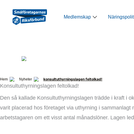
Hoppa
till
Öppna Medlemsk
Medlemskap
Näringspolit
innehåll
konsultuthyrningslagen feltolkad!
Hem
Nyheter
Konsultuthyrningslagen feltolkad!
Den så kallade Konsultuthyrningslagen trädde i kraft i ok
varit placerad hos företaget via uthyrning i sammanlagt me
arbetstagaren om ett visst antal månadslöner. Lagen ledd