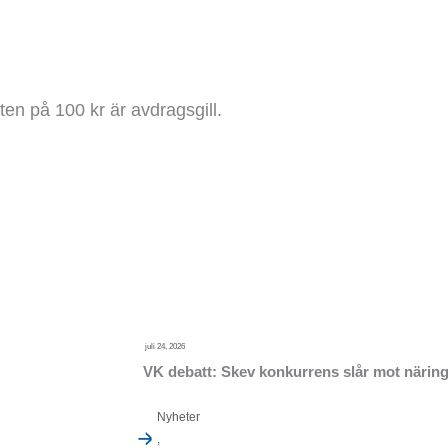
en på 100 kr är avdragsgill.
juli 24, 2026
VK debatt: Skev konkurrens slår mot närings
Nyheter
,