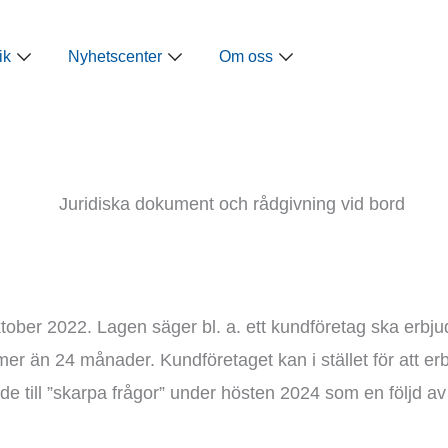
ap
Öppna Näringspolitik
Öppna Nyhetscenter
Öppna Om oss
ik
Nyhetscenter
Om oss
tober 2022. Lagen säger bl. a. ett kundföretag ska erbjud
r än 24 månader. Kundföretaget kan i stället för att erbju
e till ”skarpa frågor” under hösten 2024 som en följd av 