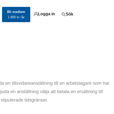
Bli medlem
Logga in
Sök
1 800 kr /år
a en tillsvidareanställning till en arbetstagare som har
da en anställning välja att betala en ersättning till
stipulerade tidsgränser.