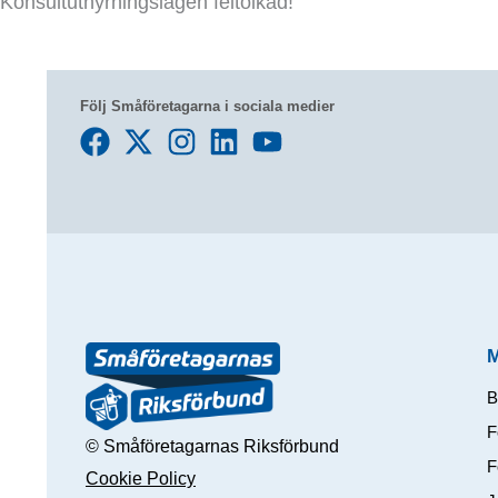
Konsultuthyrningslagen feltolkad!
Följ Småföretagarna i sociala medier
B
F
© Småföretagarnas Riksförbund
F
Cookie Policy