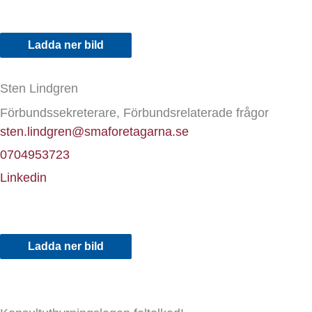
Ladda ner bild
Sten Lindgren
Förbundssekreterare, Förbundsrelaterade frågor
sten.lindgren@smaforetagarna.se
0704953723
Linkedin
Ladda ner bild