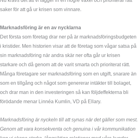
Nu krävs det att vi lägger in en högre växel och prioriterar rätt
saker för att gå ur krisen som vinnare.
Marknadsföring är en av nycklarna
Det första som företag drar ner på är marknadsföringsbudgeten
i kristider. Men historien visar att de företag som vågar satsa på
sin marknadsföring när andra skär ner ofta går ur krisen
starkare och då genom att de varit smarta och prioriterat rätt.
Många företagare ser marknadsföring som en utgift, snarare än
som en tillgång och något som genererar intäkter till bolaget,
och drar man in den investeringen så kan följdeffekterna bli
förödande menar Linnéa Kumlin, VD på Ellary.
Marknadsföring är nyckeln till att synas när det gäller som mest.
Genom att vara konsekventa och genuina i vår kommunikation
kan vi skapa starka, långsiktiga relationer med våra kunder