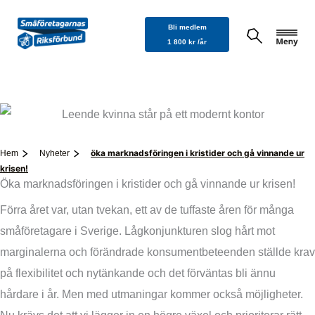
Hoppa
Bli medlem
till
1 800 kr /år
innehåll
öka marknadsföringen i kristider och gå vinnande ur
Hem
Nyheter
krisen!
Öka marknadsföringen i kristider och gå vinnande ur krisen!
Förra året var, utan tvekan, ett av de tuffaste åren för många
småföretagare i Sverige. Lågkonjunkturen slog hårt mot
marginalerna och förändrade konsumentbeteenden ställde krav
på flexibilitet och nytänkande och det förväntas bli ännu
hårdare i år. Men med utmaningar kommer också möjligheter.