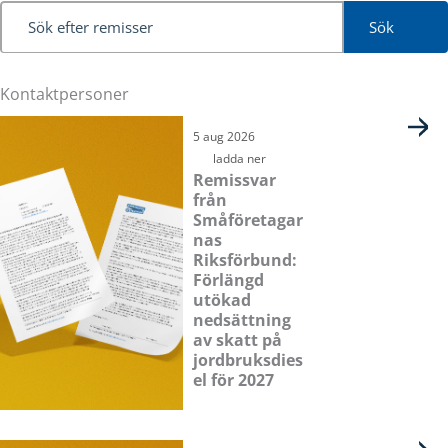
Sök
Kontaktpersoner
Sida
Sida
Sida
Sida
5 aug 2026
ladda ner
Remissvar
från
Småföretagar
nas
Riksförbund:
Förlängd
utökad
nedsättning
av skatt på
jordbruksdies
el för 2027