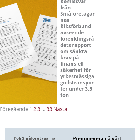
Remissvar
från
Småföretagar
nas
Riksförbund
avseende
förenklingsrå
dets rapport
om sänkta
krav på
finansiell
säkerhet för
yrkesmässiga
godstranspor
ter under 3,5
ton
Föregående
1
2
3
…
33
Nästa
Följ Småföretagarna i
Prenumerera på vårt