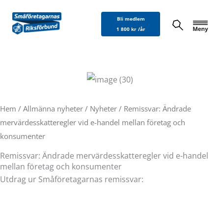
Hoppa
Bli medlem
till
1 800 kr /år
innehåll
Hem
/
Allmänna nyheter
/
Nyheter
/ Remissvar: Ändrade
mervärdesskatteregler vid e-handel mellan företag och
konsumenter
Remissvar: Ändrade mervärdesskatteregler vid e-handel
mellan företag och konsumenter
Utdrag ur Småföretagarnas remissvar: