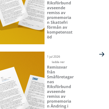
Riksförbund
avseende
remiss av
promemoria
n Skattefri
förmån av
kompetensst
öd
1 jul 2026
ladda ner
Remissvar
från
Småföretagar
nas
Riksförbund
avseende
remiss av
promemoria
n Ändring i