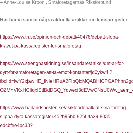
– Anne-Louise Kroon , Småföretagarnas Riksförbund
Här har vi samlat några aktuella artiklar om kassaregister
:
https://www.tn.se/opinion-och-debatt/40478/debatt-slopa-
kravet-pa-kassaregister-for-smaforetag
https://www.strengnastidning.se/insandare/artikel/det-ar-for-
dyrt-for-smaforetagen-att-ta-emot-kontanter/jd0ykw4l?
fbclid=IwY2xjawHE_iNleHRuA2FlbQIxMQABHfCPGAPhhn2gd
OZMYVKxHCliqxIStfBdDGQ_Yqweci3dEVwCNsU0Ww_aem_4
https://www.hallandsposten.se/asikter/debatt/lat-sma-foretag-
slippa-dyra-kassaregister.452b95bb-925f-4a29-8035-
edcbfee4bc33?