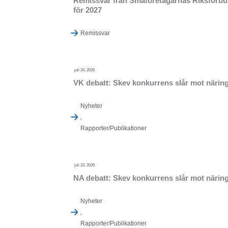
Remissvar från Småföretagarnas Riksförbund
för 2027
Remissvar
juli 24, 2026
VK debatt: Skev konkurrens slår mot närings
Nyheter
,
Rapporter/Publikationer
juli 23, 2026
NA debatt: Skev konkurrens slår mot näring
Nyheter
,
Rapporter/Publikationer