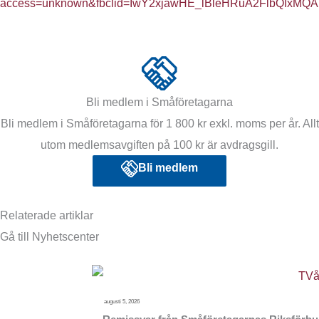
access=unknown&fbclid=IwY2xjawHE_lBleHRuA2FlbQIxM
Bli medlem i Småföretagarna
Bli medlem i Småföretagarna för 1 800 kr exkl. moms per år. Allt
utom medlemsavgiften på 100 kr är avdragsgill.
Bli medlem
Relaterade artiklar
Gå till Nyhetscenter
augusti 5, 2026