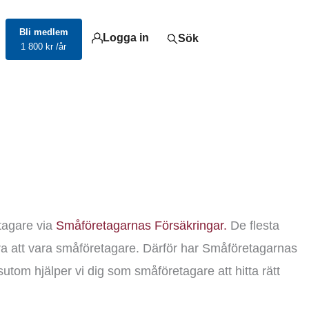
Bli medlem
Logga in
Sök
1 800 kr /år
etagare via
Småföretagarnas Försäkringar.
De flesta
ära att vara småföretagare. Därför har Småföretagarnas
tom hjälper vi dig som småföretagare att hitta rätt