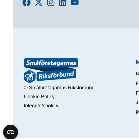
B
F
© Småföretagarnas Riksförbund
F
Cookie Policy
J
Integritetspolicy
P