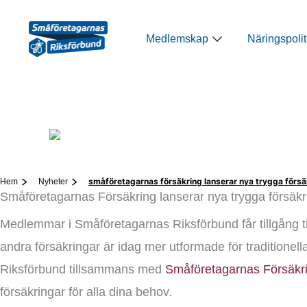
Hoppa
till
Öppna Medlemsk
Medlemskap
Näringspolit
innehåll
småföretagarnas försäkring lanserar nya trygga försä
Hem
Nyheter
Småföretagarnas Försäkring lanserar nya trygga försäkr
Medlemmar i Småföretagarnas Riksförbund får tillgång til
andra försäkringar är idag mer utformade för traditione
Riksförbund tillsammans med
Småföretagarnas Försäkr
försäkringar för alla dina behov.