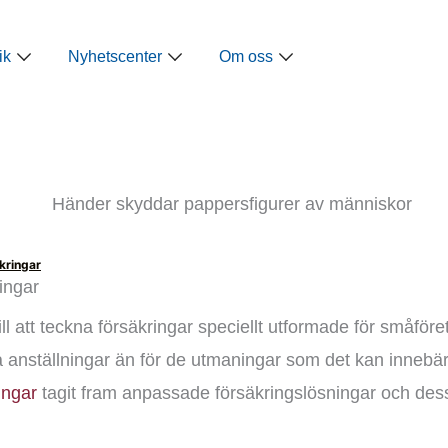
ap
Öppna Näringspolitik
Öppna Nyhetscenter
Öppna Om oss
ik
Nyhetscenter
Om oss
kringar
ingar
l att teckna försäkringar speciellt utformade för småför
lla anställningar än för de utmaningar som det kan inneb
ingar
tagit fram anpassade försäkringslösningar och dessu