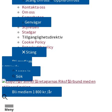
Stäng Om oss
Öppna Om oss
Kontakta oss
Om oss
Samarbeten
Genvägar
Styrelsen
Stadgar
Tillgänglighetsdirektiv
Cookie Policy
Dataskyddspolicy
Stäng
Bli medlem
1 800 kr /år
Logga in
Sök
Bli medlem
1 800 kr /år