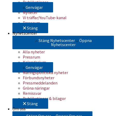
Publikationer
Genvägar
Nyheter
Vi träffar/YouTube-kanal
Pressrum
Stäng
Nyhetscenter
Stäng Nyhetscenter
Öppna
Nyhetscenter
Alla nyheter
Pressrum
Kalendarium
Genvägar
Näringspolitiska nyheter
Förbundsnyheter
Pressmeddelanden
Gröna näringar
Remissvar
Publikationer & bilagor
Stäng
Om oss