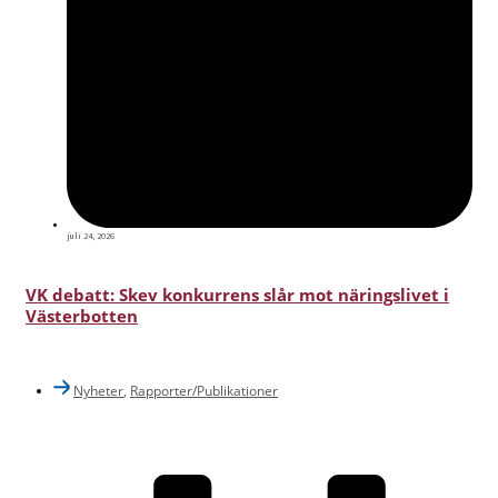
juli 24, 2026
VK debatt: Skev konkurrens slår mot näringslivet i
Västerbotten
Nyheter
,
Rapporter/Publikationer