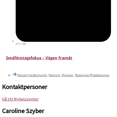
juli 8, 2026
Småföretagsfokus – Vägen framåt
Aktuell medlemsinfo
,
Nätverk
,
Nyheter
,
Rapporter/Publikationer
Kontaktpersoner
Gå till Nyhetscenter
Caroline Szyber