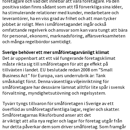
företagare och vad det innebär att vara företagare. På den
positiva sidan finns sådant som att få förverkliga sina idéer,
ha stimulerande relationer med kunder, medarbetare och
leverantörer, ha en viss grad av frihet och att man tycker
jobbet är roligt. Men i småföretagandet ingår också
omfattande regelverk och ansvar som kan vara tungt att bära
för personal, ekonomi, marknadsföring, affärsverksamheten
och många regelbördor samtidigt.
Sverige behöver ett mer småföretagarvänligt klimat
Det är uppenbart att ett väl fungerande företagsklimat
måste rikta sig till småföretagen för att ge effekt på
tillväxten i landet. EU beslutade redan 2008 om ”Small
Business Act” för Europa, vars underrubrik är: Tänk
småskaligt först. Denna väsentliga viljeinriktning för
småföretagare har dessvärre lämnat alltför lite spår i svensk
förvaltning, myndighetsutövning och regelsystem.
Tyvärr tyngs tillvaron för småföretagen i Sverige av ett
överflöd av småföretagsfientliga lagar, regler och skatter.
Småföretagarnas Riksförbund anser att det
är viktigt att alla nya regler och lagar för företag utgår från
hur detta påverkar dem som driver småföretag. Som framgår