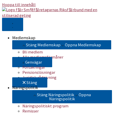
Hoppa till innehåll
Medlemskap
Stäng Medlemskap
Öppna Medlemskap
Bli medlem
Alla medlemsförmåner
Genvägar
Försäkringar
Pensionslösningar
Juridisk rådgivning
Stäng
Näringspolitik
Stäng Näringspolitik
Öppna
Näringspolitik
Näringspolitiskt program
Remisser