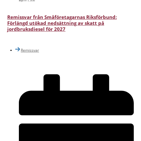
augusti 5, 2026
Remissvar från Småföretagarnas Riksförbund:
Förlängd utökad nedsättning av skatt på
jordbruksdiesel för 2027
Remissvar