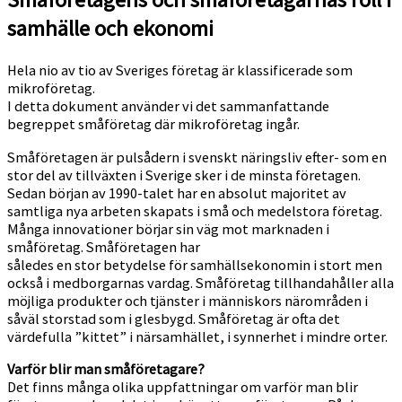
samhälle och ekonomi
Hela nio av tio av Sveriges företag är klassificerade som
mikroföretag.
I detta dokument använder vi det sammanfattande
begreppet småföretag där mikroföretag ingår.
Småföretagen är pulsådern i svenskt näringsliv efter- som en
stor del av tillväxten i Sverige sker i de minsta företagen.
Sedan början av 1990-talet har en absolut majoritet av
samtliga nya arbeten skapats i små och medelstora företag.
Många innovationer börjar sin väg mot marknaden i
småföretag. Småföretagen har
således en stor betydelse för samhällsekonomin i stort men
också i medborgarnas vardag. Småföretag tillhandahåller alla
möjliga produkter och tjänster i människors närområden i
såväl storstad som i glesbygd. Småföretag är ofta det
värdefulla ”kittet” i närsamhället, i synnerhet i mindre orter.
Varför blir man småföretagare?
Det finns många olika uppfattningar om varför man blir