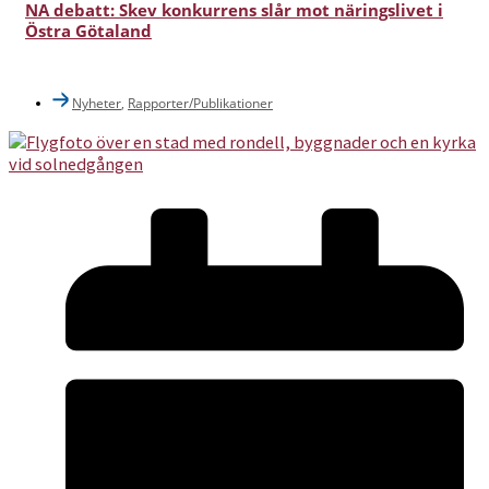
NA debatt: Skev konkurrens slår mot näringslivet i
Östra Götaland
Nyheter
,
Rapporter/Publikationer