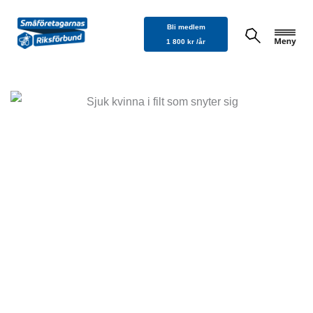
Hoppa
Bli medlem
till
1 800 kr /år
innehåll