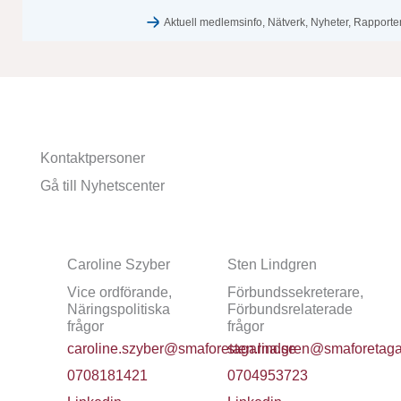
Aktuell medlemsinfo
,
Nätverk
,
Nyheter
,
Rapporter
Kontaktpersoner
Gå till Nyhetscenter
Caroline Szyber
Sten Lindgren
Vice ordförande,
Förbundssekreterare,
Näringspolitiska
Förbundsrelaterade
frågor
frågor
caroline.szyber@smaforetagarna.se
sten.lindgren@smaforetag
0708181421
0704953723