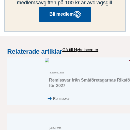
medlemsavgiften på 100 kr är avdragsgill.
Bli medlem
Gå till Nyhetscenter
Relaterade artiklar
augusti 5, 2026
Remissvar från Småföretagarnas Riksför
för 2027
Remissvar
juli 24, 2026