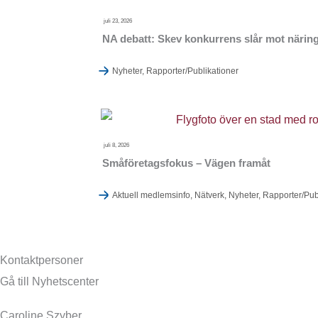
juli 23, 2026
NA debatt: Skev konkurrens slår mot näring
Nyheter
,
Rapporter/Publikationer
juli 8, 2026
Småföretagsfokus – Vägen framåt
Aktuell medlemsinfo
,
Nätverk
,
Nyheter
,
Rapporter/Pub
Kontaktpersoner
Gå till Nyhetscenter
Caroline Szyber