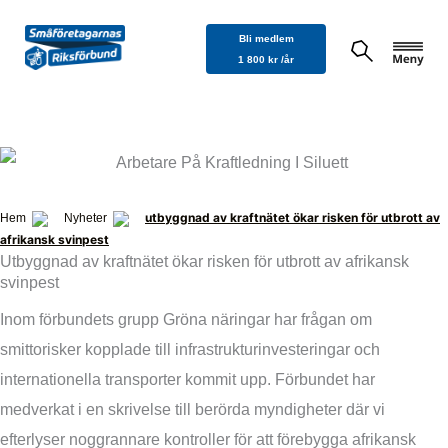
Hoppa
Bli medlem
till
1 800 kr /år
innehåll
utbyggnad av kraftnätet ökar risken för utbrott av
Hem
Nyheter
afrikansk svinpest
Utbyggnad av kraftnätet ökar risken för utbrott av afrikansk
svinpest
Inom förbundets grupp Gröna näringar har frågan om
smittorisker kopplade till infrastrukturinvesteringar och
internationella transporter kommit upp. Förbundet har
medverkat i en skrivelse till berörda myndigheter där vi
efterlyser noggrannare kontroller för att förebygga afrikansk